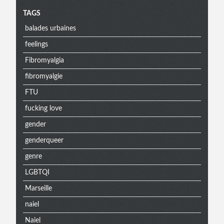
Menu
TAGS
balades urbaines
extra
feelings
Fibromyalgia
fibromyalgie
FTU
fucking love
gender
genderqueer
genre
LGBTQI
Marseille
naiel
Naiel