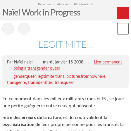
Aller au contenu
Aller au menu
Aller à la recherche
Naïel Work in Progress
Home
-
Mon
Archives
le
me
LEGITIMITE...
Par Naïel naiel,
mardi, janvier 15 2008
.
Lien permanent
being a transgender queer
genderqueer
legitimite trans
picturesfromnowhere
transgenre
transidentités
transqueer
En ce moment dans les milieux militants trans et IS , se joue
une petite guéguerre entre ceux qui pensent :
, et du coup valident la
-être des erreurs de la nature
leur propre personne pour les trans et la
psychiatrisation de