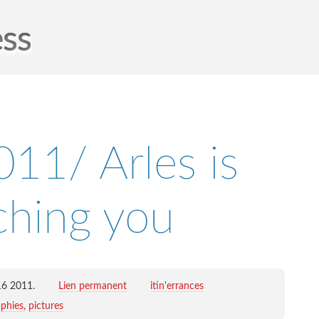
ess
011/ Arles is
ching you
16 2011
.
Lien permanent
itin'errances
phies
pictures