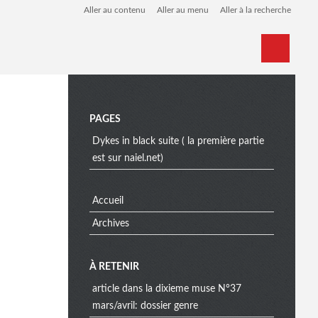
Aller au contenu
Aller au menu
Aller à la recherche
Home
Archives
M
PAGES
Dykes in black suite ( la première partie
est sur naiel.net)
e
Accueil
n
Archives
À RETENIR
u
article dans la dixieme muse N°37
mars/avril: dossier genre