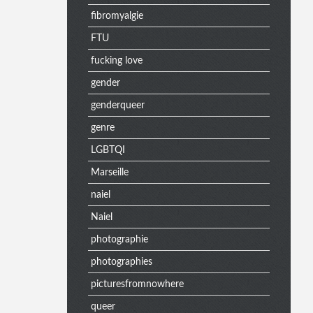
fibromyalgie
n
FTU
fucking love
u
gender
genderqueer
e
genre
LGBTQI
Marseille
x
naiel
Naiel
t
photographie
photographies
picturesfromnowhere
r
queer