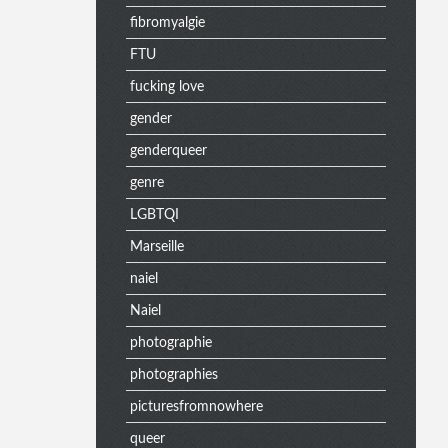
fibromyalgie
n
FTU
fucking love
u
gender
genderqueer
e
genre
LGBTQI
Marseille
x
naiel
Naiel
t
photographie
photographies
picturesfromnowhere
r
queer