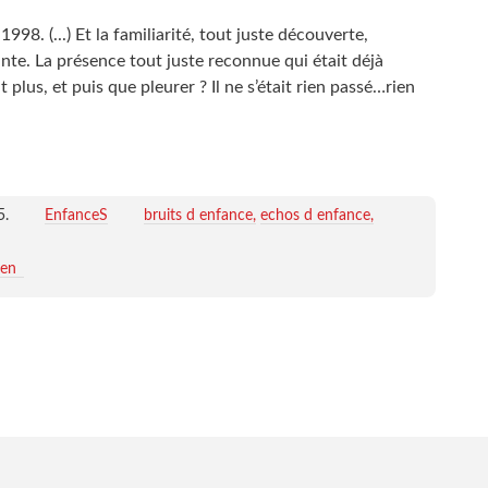
998. (...) Et la familiarité, tout juste découverte,
nte. La présence tout juste reconnue qui était déjà
t plus, et puis que pleurer ? Il ne s’était rien passé…rien
5
.
EnfanceS
bruits d enfance
echos d enfance
ien