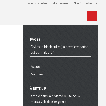
Aller au contenu
Aller au menu
Aller à la recherche
Home
Archives
M
PAGES
Dykes in black suite ( la première partie
est sur naiel.net)
e
Accueil
n
Archives
À RETENIR
u
article dans la dixieme muse N°37
mars/avril: dossier genre