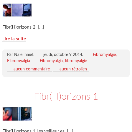
Fibr(H)orizons 2
[…]
Lire la suite
Par Naïel naiel,
jeudi, octobre 9 2014
.
Fibromyalgie,
Fibromyalgia
Fibromyalgia
fibromyalgie
aucun commentaire
aucun rétrolien
Fibr(H)orizons 1
Fibr(H)orizons 1 Les veilleur.es
[…]