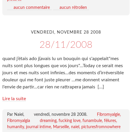
aucun commentaire
aucun rétrolien
VENDREDI, NOVEMBRE 28 2008
28/11/2008
quand j’étais ado j(avais lu un bouquin qui s'appelait"mes
nuits sont plus longues que vos jours"...Today ce serait mes
jours et mes nuits sont infinies...des moments d’irréversible
douleur qui me font juste pleurer ...me donnent vraiment
l'envie de partir...car rien ne rattrapera jamais
[…]
Lire la suite
Par Naiel,
vendredi, novembre 28 2008
.
Fibromyalgie,
Fibromyalgia
dreaming
fucking love
funambule
fêlures
humanity
journal intime
Marseille
naiel
picturesfromnowhere