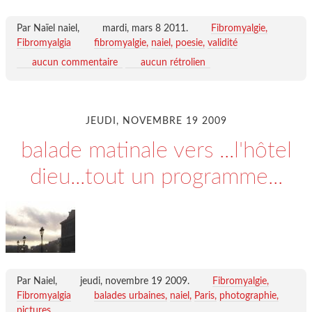
Par Naïel naiel,
mardi, mars 8 2011
.
Fibromyalgie,
Fibromyalgia
fibromyalgie
naiel
poesie
validité
aucun commentaire
aucun rétrolien
JEUDI, NOVEMBRE 19 2009
balade matinale vers ...l'hôtel
dieu...tout un programme...
Par Naiel,
jeudi, novembre 19 2009
.
Fibromyalgie,
Fibromyalgia
balades urbaines
naiel
Paris
photographie
pictures