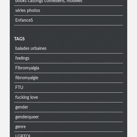
books castings comediens, modeles
séries photos
EnfanceS
Menu
TAGS
balades urbaines
extra
feelings
Fibromyalgia
fibromyalgie
FTU
fucking love
gender
genderqueer
genre
LGBTQI