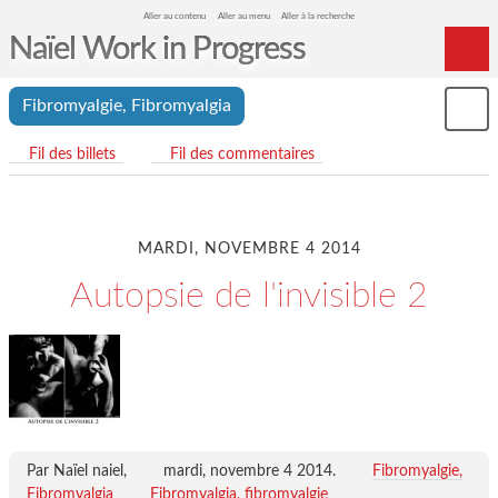
Aller au contenu
Aller au menu
Aller à la recherche
Naïel Work in Progress
Home
Fibromyalgie, Fibromyalgia
Mon
Archives
le
Fil des billets
Fil des commentaires
me
MARDI, NOVEMBRE 4 2014
Autopsie de l'invisible 2
Par Naïel naiel,
mardi, novembre 4 2014
.
Fibromyalgie,
Fibromyalgia
Fibromyalgia
fibromyalgie