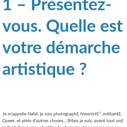
1 – Présentez-
vous. Quelle est
votre démarche
artistique ?
1
Je m'appelle Naïel, je suis photographE féministE
,militantE,
Queer, et plein d'autres choses...:)Mais je suis, avant tout unE