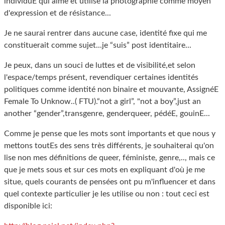
individuE qui aime et utilise la photographie comme moyen
d'expression et de résistance...
Je ne saurai rentrer dans aucune case, identité fixe qui me
constituerait comme sujet...je “suis” post identitaire...
Je peux, dans un souci de luttes et de visibilité,et selon
l'espace/temps présent, revendiquer certaines identités
politiques comme identité non binaire et mouvante, AssignéE
Female To Unknow..( FTU).“not a girl”, "not a boy”,just an
another “gender”,transgenre, genderqueer, pédéE, gouinE...
Comme je pense que les mots sont importants et que nous y
mettons toutEs des sens très différents, je souhaiterai qu'on
lise non mes définitions de queer, féministe, genre,.., mais ce
que je mets sous et sur ces mots en expliquant d'où je me
situe, quels courants de pensées ont pu m'influencer et dans
quel contexte particulier je les utilise ou non : tout ceci est
disponible ici: