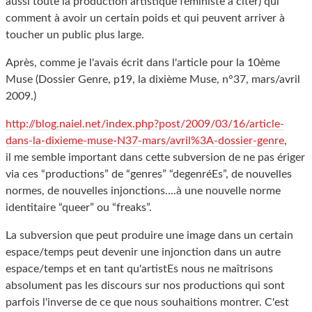
aussi toute la production artistique féministe à citer) qui
comment à avoir un certain poids et qui peuvent arriver à
toucher un public plus large.
Après, comme je l'avais écrit dans l'article pour la 10ème
Muse (Dossier Genre, p19, la
dixième
Muse, n°37, mars/avril
2009.)
http://blog.naiel.net/index.php?post/2009/03/16/article-
dans-la-dixieme-muse-N37-mars/avril%3A-dossier-genre
,
il me semble important dans cette subversion de ne pas ériger
via ces “productions” de “genres” “degenréEs”, de nouvelles
normes, de nouvelles injonctions....à une nouvelle norme
identitaire “queer” ou “freaks”.
La subversion que peut produire une image dans un certain
espace/temps peut devenir une injonction dans un autre
espace/temps et en tant qu'artistEs nous ne maîtrisons
absolument pas les discours sur nos productions qui sont
parfois l'inverse de ce que nous souhaitions montrer. C'est