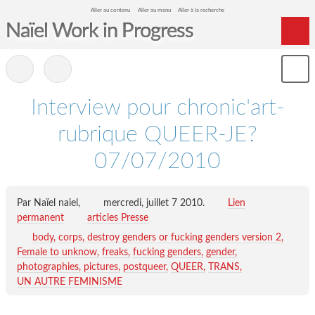
Aller au contenu
Aller au menu
Aller à la recherche
Naïel Work in Progress
Home
-
Mon
Archives
le
me
Interview pour chronic'art-
rubrique QUEER-JE?
07/07/2010
Par Naïel naiel,
mercredi, juillet 7 2010
.
Lien
permanent
articles Presse
body
corps
destroy genders or fucking genders version 2
Female to unknow
freaks
fucking genders
gender
photographies
pictures
postqueer
QUEER
TRANS
UN AUTRE FEMINISME