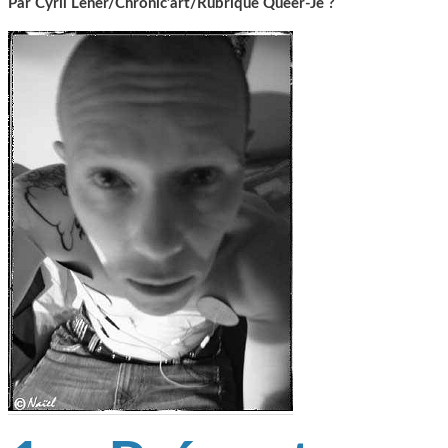
Par Cyril Lener/Chronic’art/Rubrique Queer-Je ?