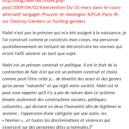
http://blog.naiel.net/index.php?
post/2009/04/02/Intervention-Du-31-mars-dans-le-cours-
alternatif-langagen-Pouvoir-et-ideologies-ILPGA-Paris-III-
sur-Destroy-Genders-or-fucking-genders
Naïel n'est pas le prénom qui m'a été assigné à la naissance, je
l'ai construit comme je construis mon corps, ma personne
quotidiennement en tentant de déconstruire les normes qui
m'ont faitE advenir en tant que sujet.
Naïel est un prénom construit et politique. Il est le fruit de la
contraction de Nat-il/el qui est un prénom construit et choisi,
comme peut l'être cette p… de binarité des sexes et des genres
qu'on pense "naturelle" et qui régit notre société. Naïel est là
pour vous rappeler qu'il n'y a pas de nature dans ce système
binaire seulement des constructions sociales, politiques,
culturelles...qui divisent en deux l’humanité afin de légitimer le
sexisme , l’oppression d’une catégorie par une autre, les
« Normes »…et toutes les discriminations et violences qui
2
s’exercent sur des personnes dites a/normales.
]