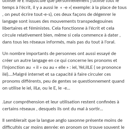
utiliser le E majuscule que personnellement j'utilise tout le
temps à l'écrit, il y a aussi le « -e »( exemple: à la place de tous
, on peut écrire tout-e-s), ces deux façons de dégenrer le
langage sont issues des mouvements transpedegouines
libertaires et féministes. Cela fonctionne à l'écrit et cela
circule relativement bien, même si cela commence à dater ,
dans tous les réseaux informés, mais pas du tout à l'oral.
Un nombre importants de personnes ont aussi essayé de
créer un autre langage en ce qui concerne les pronoms et
l'injonction au « il » ou au « elle » : iel, Yel,ilLE ( se prononce
ilé)....Malgré internet et sa capacité à faire circuler ces
pronoms différents, peu de gentes se questionnement quand
on utilise le iel, ilLe, ou le E, le -e...
.Leur compréhension et leur utilisation restent confinées à
certains réseaux , desquels ils ont du mal à sortir...
Il semblerait que la langue anglo saxonne présente moins de
difficultés car moins genrée: en pronom on trouve souvent le