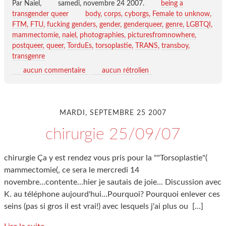
Par Naiel,
samedi, novembre 24 2007
.
being a
transgender queer
body
corps
cyborgs
Female to unknow
FTM
FTU
fucking genders
gender
genderqueer
genre
LGBTQI
mammectomie
naiel
photographies
picturesfromnowhere
postqueer
queer
TorduEs
torsoplastie
TRANS
transboy
transgenre
aucun commentaire
aucun rétrolien
MARDI, SEPTEMBRE 25 2007
chirurgie 25/09/07
chirurgie Ça y est rendez vous pris pour la ""Torsoplastie"(
mammectomie(, ce sera le mercredi 14
novembre...contente...hier je sautais de joie... Discussion avec
K. au téléphone aujourd'hui...Pourquoi? Pourquoi enlever ces
seins (pas si gros il est vrai!) avec lesquels j'ai plus ou
[…]