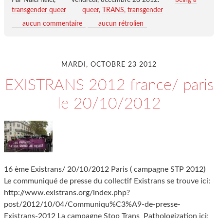
Par Naïel naiel,
vendredi, décembre 28 2012
.
being a
transgender queer
queer
TRANS
transgender
aucun commentaire
aucun rétrolien
MARDI, OCTOBRE 23 2012
EXISTRANS 2012 france/ paris
le 20/10/2012
16 ème Existrans/ 20/10/2012 Paris ( campagne STP 2012)
Le communiqué de presse du collectif Existrans se trouve ici:
http://www.existrans.org/index.php?
post/2012/10/04/Communiqu%C3%A9-de-presse-
Existrans-2012 La campagne Stop Trans Pathologization ici: