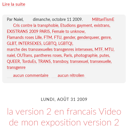
Lire la suite
Par Naiel,
dimanche, octobre 11 2009
.
MilItanTismE
Cris contre la transphobie
Etudions gayment
existrans
EXISTRANS 2009 PARIS
Female to unknow
Flamands roses Lille
FTM
FTU
gender
genderqueer
genre
GLBT
INTERSEXES
LGBTQ
LGBTQI
marche des transsexuelles transgenres intersexes
MTF
MTU
naiel
OUTrans
pantheres roses
Paris
photographie
putes
QUEER
TorduEs
TRANS
transboy
transexuel
transexuelle
transgenre
aucun commentaire
aucun rétrolien
LUNDI, AOÛT 31 2009
la version 2 en francais Video
de mon exposition version 2