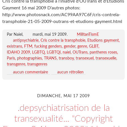
Cris contre la transphobie à l'iniative d'OUTrans et d'Etudions
Gayment 16 mai 2009 D'autres photos:
http://www.photosnack.com/AC99AA97C6F/cris-contrela-
transphobie-21-05-2009-outrans-et-etudions-gayment.html
Par Naiel,
mardi, mai 19 2009
.
MilItanTismE
antipsychiatrie
Cris contre la transphobie
Etudions gayment
existrans
FTM
fucking genders
gender
genre
GLBT
IDAHO 2009
LGBTQ
LGBTQI
naiel
OUTrans
pantheres roses
Paris
photographies
TRANS
transboy
transexuel
transexuelle
transgenre
transgenres
aucun commentaire
aucun rétrolien
DIMANCHE, MAI 17 2009
.depsychiatrisation de la
transexualité... "Copyright