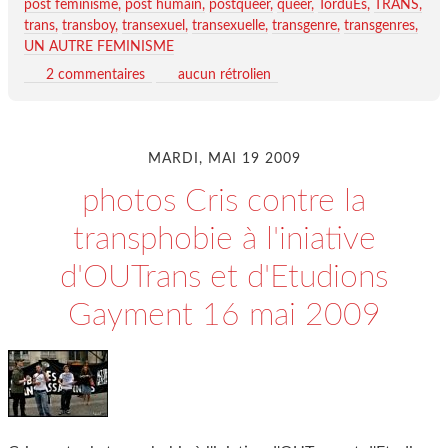
post feminisme
post humain
postqueer
queer
TorduEs
TRANS
trans
transboy
transexuel
transexuelle
transgenre
transgenres
UN AUTRE FEMINISME
2 commentaires
aucun rétrolien
MARDI, MAI 19 2009
photos Cris contre la
transphobie à l'iniative
d'OUTrans et d'Etudions
Gayment 16 mai 2009