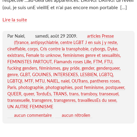
respectée ...au-delà des apparences. DRING! DRING! Le reveil
(oui, je suis unE vieillE et n'ai pas encore mon portable
[…]
Lire la suite
Par Naiel,
samedi, août 29 2009
.
articles Presse
(f)rance
antipsychiatrie
centre LGBT J en suis j y reste
cineffable
corps
Cris contre la transphobie
cyborgs
Dyke
existrans
Female to unknow
feminismes genre et sexualités
FEMINISTES PARTOUT
Flamands roses Lille
FTM
FTU
fucking genders
féminismes
gay pride
gender
genderqueer
genre
GLBT
GOUINES
INTERSEXES
LESBIEN
LGBTQ
LGBTQI
MTF
MTU
NAIEL
naiel
OUTrans
pantheres roses
Paris
photographie
photographies
post feminisme
postqueer
QUEER
queer
TorduEs
TRANS
trans
transboy
transexuel
transexuelle
transgenre
transgenres
travailleusEs du sexe
UN AUTRE FEMINISME
aucun commentaire
aucun rétrolien