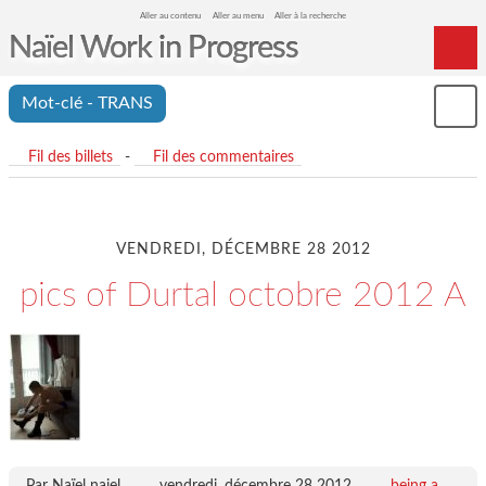
Aller au contenu
Aller au menu
Aller à la recherche
Naïel Work in Progress
Home
Mot-clé - TRANS
Mon
Archives
le
me
Fil des billets
-
Fil des commentaires
VENDREDI, DÉCEMBRE 28 2012
pics of Durtal octobre 2012 A