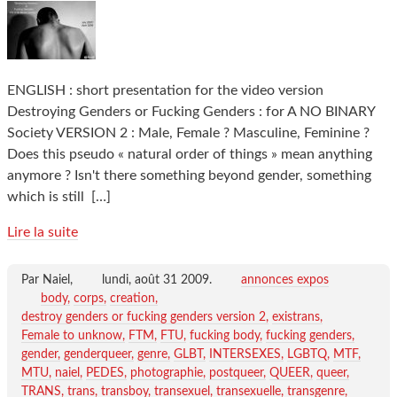
ENGLISH : short presentation for the video version
Destroying Genders or Fucking Genders : for A NO BINARY
Society VERSION 2 : Male, Female ? Masculine, Feminine ?
Does this pseudo « natural order of things » mean anything
anymore ? Isn't there something beyond gender, something
which is still
[…]
Lire la suite
Par Naiel,
lundi, août 31 2009
.
annonces expos
body
corps
creation
destroy genders or fucking genders version 2
existrans
Female to unknow
FTM
FTU
fucking body
fucking genders
gender
genderqueer
genre
GLBT
INTERSEXES
LGBTQ
MTF
MTU
naiel
PEDES
photographie
postqueer
QUEER
queer
TRANS
trans
transboy
transexuel
transexuelle
transgenre