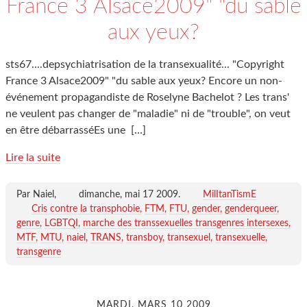
France 3 Alsace2009" "du sable
aux yeux?
sts67....depsychiatrisation de la transexualité... "Copyright
France 3 Alsace2009" "du sable aux yeux? Encore un non-
événement propagandiste de Roselyne Bachelot ? Les trans'
ne veulent pas changer de "maladie" ni de "trouble", on veut
en être débarrasséEs une
[…]
Lire la suite
Par Naiel,
dimanche, mai 17 2009
.
MilItanTismE
Cris contre la transphobie
FTM
FTU
gender
genderqueer
genre
LGBTQI
marche des transsexuelles transgenres intersexes
MTF
MTU
naiel
TRANS
transboy
transexuel
transexuelle
transgenre
MARDI, MARS 10 2009