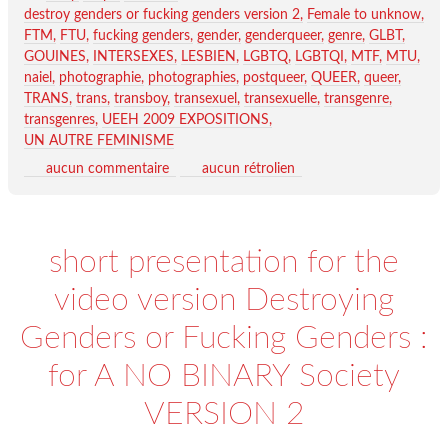
destroy genders or fucking genders version 2
Female to unknow
FTM
FTU
fucking genders
gender
genderqueer
genre
GLBT
GOUINES
INTERSEXES
LESBIEN
LGBTQ
LGBTQI
MTF
MTU
naiel
photographie
photographies
postqueer
QUEER
queer
TRANS
trans
transboy
transexuel
transexuelle
transgenre
transgenres
UEEH 2009 EXPOSITIONS
UN AUTRE FEMINISME
aucun commentaire
aucun rétrolien
short presentation for the
video version Destroying
Genders or Fucking Genders :
for A NO BINARY Society
VERSION 2