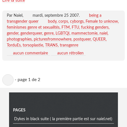
Lire la suite
Par Naiel,
mardi, septembre 25 2007
.
being a
transgender queer
body
corps
cyborgs
Female to unknow
feminismes genre et sexualités
FTM
FTU
fucking genders
gender
genderqueer
genre
LGBTQI
mammectomie
naiel
photographies
picturesfromnowhere
postqueer
QUEER
TorduEs
torsoplastie
TRANS
transgenre
aucun commentaire
aucun rétrolien
Page
-
page 1 de 2
active
Menu
PAGES
Dykes in black suite ( la première partie est sur naiel.net)