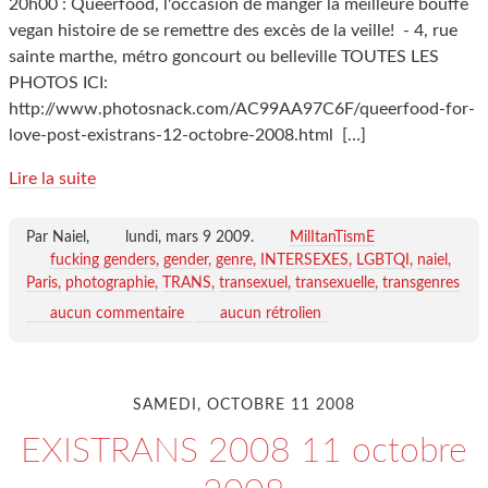
20h00 : Queerfood, l'occasion de manger la meilleure bouffe
vegan histoire de se remettre des excès de la veille! - 4, rue
sainte marthe, métro goncourt ou belleville TOUTES LES
PHOTOS ICI:
http://www.photosnack.com/AC99AA97C6F/queerfood-for-
love-post-existrans-12-octobre-2008.html
[…]
Lire la suite
Par Naiel,
lundi, mars 9 2009
.
MilItanTismE
fucking genders
gender
genre
INTERSEXES
LGBTQI
naiel
Paris
photographie
TRANS
transexuel
transexuelle
transgenres
aucun commentaire
aucun rétrolien
SAMEDI, OCTOBRE 11 2008
EXISTRANS 2008 11 octobre