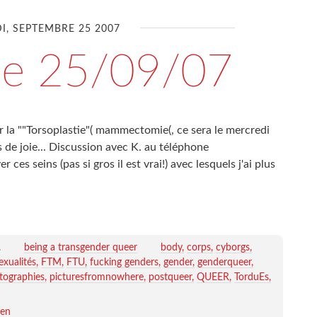
I, SEPTEMBRE 25 2007
gie 25/09/07
r la ""Torsoplastie"( mammectomie(, ce sera le mercredi
s de joie... Discussion avec K. au téléphone
ces seins (pas si gros il est vrai!) avec lesquels j'ai plus
.
being a transgender queer
body
corps
cyborgs
exualités
FTM
FTU
fucking genders
gender
genderqueer
tographies
picturesfromnowhere
postqueer
QUEER
TorduEs
ien