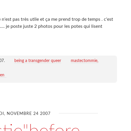
e n'est pas très utile et ça me prend trop de temps . c'est
..... je poste juste 2 photos pour les potes qui lisent
07
.
being a transgender queer
mastectommie
ien
DI, NOVEMBRE 24 2007