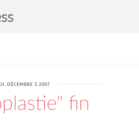
ess
DI, DÉCEMBRE 3 2007
plastie" fin