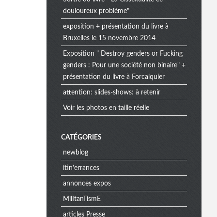
douloureux problème"
exposition + présentation du livre à
Bruxelles le 15 novembre 2014
Exposition " Destroy genders or Fucking
genders : Pour une société non binaire" +
présentation du livre à Forcalquier
attention: slides-shows: à retenir
Voir les photos en taille réelle
CATÉGORIES
newblog
itin'errances
annonces expos
MilItanTismE
articles Presse