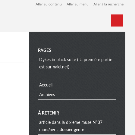
Aller au contenu
Aller au menu
Aller à la recherche
Home
Archives
M
PAGES
Dykes in black suite ( la première partie
est sur naiel.net)
e
Accueil
n
Archives
À RETENIR
u
article dans la dixieme muse N°37
mars/avril: dossier genre