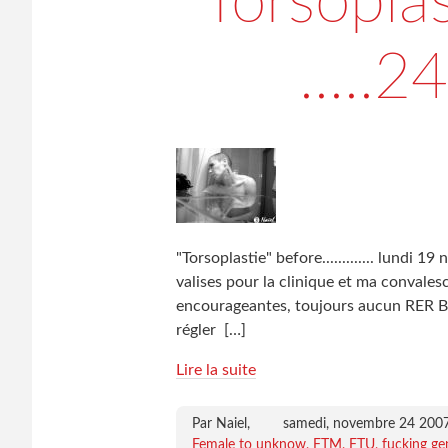
"Torsoplast
.....
"Torsoplastie" before............. lundi 1
valises pour la clinique et ma convales
encourageantes, toujours aucun RER B ,
régler
[…]
Lire la suite
Par Naiel,
samedi, novembre 24 200
Female to unknow
FTM
FTU
fucking ge