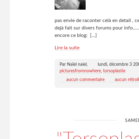
pas envie de raconter celà en detail , c
dejà fait sur divers forums pour info....
encore ce blog:
[…]
Lire la suite
Par Naïel naiel,
lundi, décembre 3 20
picturesfromnowhere
torsoplastie
aucun commentaire
aucun rétrol
SAME