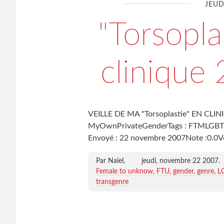
JEUD
"Torsoplas
cliniqu
VEILLE DE MA "Torsoplastie" EN CL
MyOwnPrivateGenderTags : FTML
Envoyé : 22 novembre 2007Note :0.0Vo
Par Naiel,
jeudi, novembre 22 2007
.
Female to unknow
FTU
gender
genre
L
transgenre