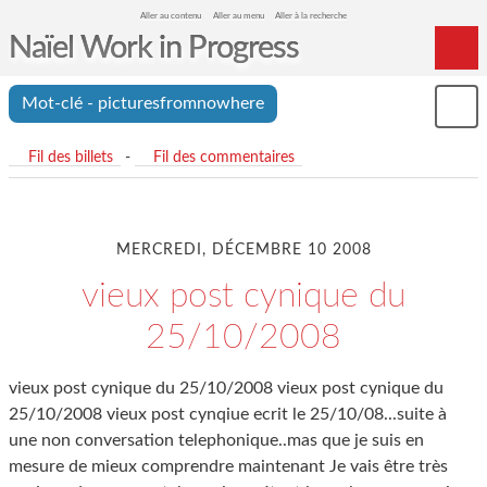
Aller au contenu
Aller au menu
Aller à la recherche
Naïel Work in Progress
Home
Mot-clé - picturesfromnowhere
Mon
Archives
le
me
Fil des billets
-
Fil des commentaires
MERCREDI, DÉCEMBRE 10 2008
vieux post cynique du
25/10/2008
vieux post cynique du 25/10/2008 vieux post cynique du
25/10/2008 vieux post cynqiue ecrit le 25/10/08...suite à
une non conversation telephonique..mas que je suis en
mesure de mieux comprendre maintenant Je vais être très