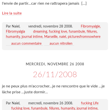
l'envie de partir...car rien ne rattrapera jamais
[…]
Lire la suite
Par Naiel,
vendredi, novembre 28 2008
.
Fibromyalgie,
Fibromyalgia
dreaming
fucking love
funambule
fêlures
humanity
journal intime
Marseille
naiel
picturesfromnowhere
aucun commentaire
aucun rétrolien
MERCREDI, NOVEMBRE 26 2008
26/11/2008
je ne peux plus m'accrocher...je ne rencontre que le vide ...je
lâche prise ...juste dormir...
Par Naiel,
mercredi, novembre 26 2008
.
fucking Life
fucking love
funambule
fêlures
humanity
journal intime