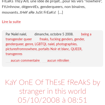
FrEaKs ThEy ArE une idée de projet...pour les vers "nowhere",
FtUnhnow, dégenréEs, genderqueers, non binaires,
mouvants..tHeY aRe JuSt FrEaKs!
[…]
Lire la suite
Par Naïel naiel,
dimanche, octobre 5 2008
.
being a
transgender queer
freaks
fucking genders
gender
genderqueer
genre
LGBTQI
naiel
photographies
picturesfromnowhere
portaits Noir et blanc
QUEER
transgenres
aucun commentaire
aucun rétrolien
KaY OnE Of ThEsE fReAkS by
stranger in this world
05/10/2008 à 08:51