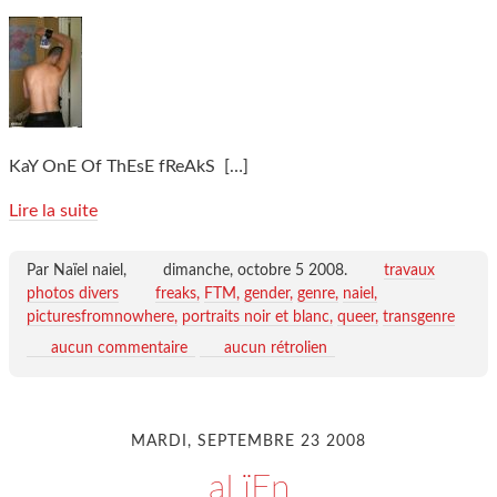
KaY OnE Of ThEsE fReAkS
[…]
Lire la suite
Par Naïel naiel,
dimanche, octobre 5 2008
.
travaux
photos divers
freaks
FTM
gender
genre
naiel
picturesfromnowhere
portraits noir et blanc
queer
transgenre
aucun commentaire
aucun rétrolien
MARDI, SEPTEMBRE 23 2008
aLïEn