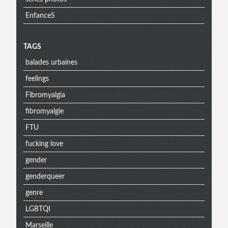
EnfanceS
Menu
TAGS
balades urbaines
extra
feelings
Fibromyalgia
fibromyalgie
FTU
fucking love
gender
genderqueer
genre
LGBTQI
Marseille