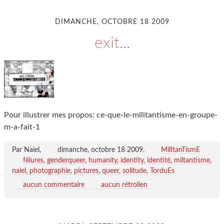
DIMANCHE, OCTOBRE 18 2009
exit...
Pour illustrer mes propos: ce-que-le-militantisme-en-groupe-
m-a-fait-1
Par Naiel,
dimanche, octobre 18 2009
.
MilItanTismE
fêlures
genderqueer
humanity
identity
identité
miltantisme
naiel
photographie
pictures
queer
solitude
TorduEs
aucun commentaire
aucun rétrolien