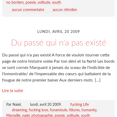
no borders
poesie
solitude
south
aucun commentaire
aucun rétrolien
LUNDI, AVRIL 20 2009
Du passé qui n'a pas existé
Du passé qui n'a pas existé A force de vouloir tourner cette
page de notre histoire volée Par ton déni et ta fierté Les bords
se sont cornés Marquant à jamais du sceau de l'indicible de
l'inmontrable/ de l'impensable des cœurs qui battaient de la
fougue de notre premier baiser Aux derniers mots
[…]
Lire la suite
Par Naiel,
lundi, avril 20 2009
.
fucking Life
dreaming
fucking love
funambule
fêlures
humanity
Marseille
naiel
photographie
poesie
solitude
south