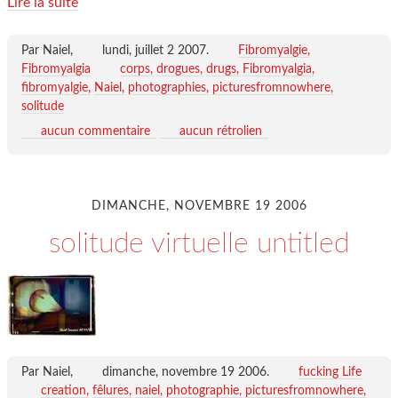
Lire la suite
Par Naiel,
lundi, juillet 2 2007
.
Fibromyalgie,
Fibromyalgia
corps
drogues
drugs
Fibromyalgia
fibromyalgie
Naiel
photographies
picturesfromnowhere
solitude
aucun commentaire
aucun rétrolien
DIMANCHE, NOVEMBRE 19 2006
solitude virtuelle untitled
Par Naiel,
dimanche, novembre 19 2006
.
fucking Life
creation
fêlures
naiel
photographie
picturesfromnowhere