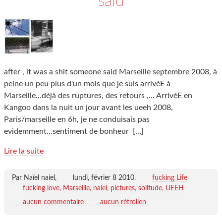
said
after , it was a shit someone said Marseille septembre 2008, à
peine un peu plus d'un mois que je suis arrivéE à
Marseille...déjà des ruptures, des retours ,... ArrivéE en
Kangoo dans la nuit un jour avant les ueeh 2008,
Paris/marseille en 6h, je ne conduisais pas
evidemment...sentiment de bonheur
[…]
Lire la suite
Par Naïel naiel,
lundi, février 8 2010
.
fucking Life
fucking love
Marseille
naiel
pictures
solitude
UEEH
aucun commentaire
aucun rétrolien