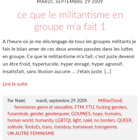
MARDI, SEPTEMBRE 29 2009
ce que le militantisme en
groupe m'a fait 1
A l'heure où je me dés/engage de tous les groupes militants je
fais le bilan amer de ces deux années passées dans les luttes
en groupe. Ce que le militantisme m'a fait, c'est juste devenir
un être froid, hyperlucide, hyper enragé, hyper agressif,
insatisfait, sans illusion aucune ... J'étais juste
[…]
Lire la suite
Par Naiel,
mardi, septembre 29 2009
.
MilItanTismE
feminismes genre et sexualités
FTM
FTU
fucking genders
funambule
gender
genderqueer
GOUINES
hope
humains
human world
humanity
LGBTQI
light
naiel
no borders
QUEER
solitude
TorduEs
trans
transboy
transexuel
transgenres
UN AUTRE FEMINISME