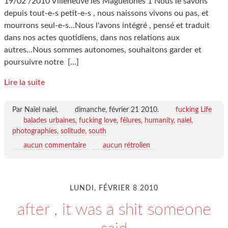
19/02 /2010 Villeneuve les Maguelones 1 Nous le savons
depuis tout-e-s petit-e-s , nous naissons vivons ou pas, et
mourrons seul-e-s...Nous l'avons intégré , pensé et traduit
dans nos actes quotidiens, dans nos relations aux
autres...Nous sommes autonomes, souhaitons garder et
poursuivre notre
[…]
Lire la suite
Par Naïel naiel,
dimanche, février 21 2010
.
fucking Life
balades urbaines
fucking love
fêlures
humanity
naiel
photographies
solitude
south
aucun commentaire
aucun rétrolien
LUNDI, FÉVRIER 8 2010
after , it was a shit someone