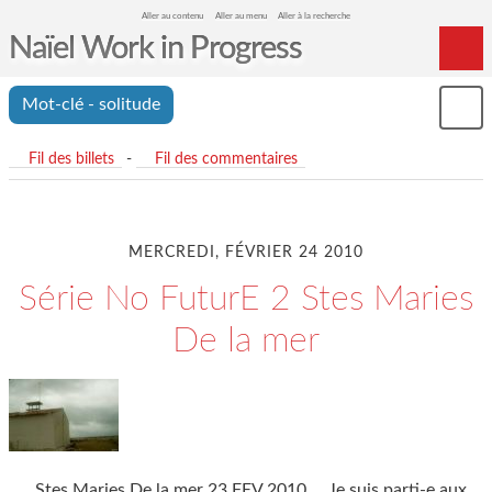
Aller au contenu
Aller au menu
Aller à la recherche
Naïel Work in Progress
Home
Mot-clé - solitude
Mon
Archives
le
me
Fil des billets
-
Fil des commentaires
MERCREDI, FÉVRIER 24 2010
Série No FuturE 2 Stes Maries
De la mer
Stes Maries De la mer 23 FEV 2010 Je suis parti-e aux