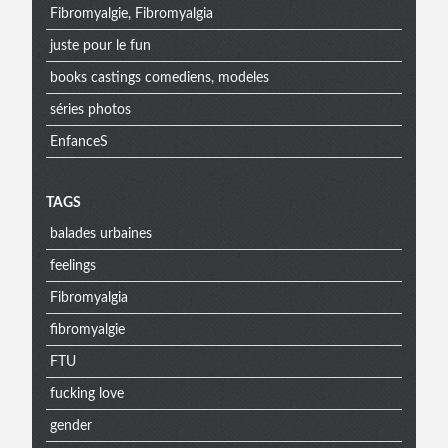
Fibromyalgie, Fibromyalgia
juste pour le fun
books castings comediens, modeles
séries photos
EnfanceS
Menu
TAGS
balades urbaines
extra
feelings
Fibromyalgia
fibromyalgie
FTU
fucking love
gender