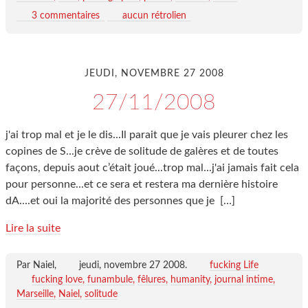
3 commentaires
aucun rétrolien
JEUDI, NOVEMBRE 27 2008
27/11/2008
j'ai trop mal et je le dis...Il parait que je vais pleurer chez les
copines de S...je crève de solitude de galères et de toutes
façons, depuis aout c’était joué...trop mal...j'ai jamais fait cela
pour personne...et ce sera et restera ma dernière histoire
dA....et oui la majorité des personnes que je
[…]
Lire la suite
Par Naiel,
jeudi, novembre 27 2008
.
fucking Life
fucking love
funambule
fêlures
humanity
journal intime
Marseille
Naiel
solitude