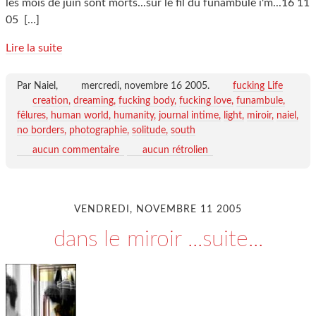
les mois de juin sont morts...sur le fil du funambule i'm...16 11
05
[…]
Lire la suite
Par Naiel,
mercredi, novembre 16 2005
.
fucking Life
creation
dreaming
fucking body
fucking love
funambule
fêlures
human world
humanity
journal intime
light
miroir
naiel
no borders
photographie
solitude
south
aucun commentaire
aucun rétrolien
VENDREDI, NOVEMBRE 11 2005
dans le miroir ...suite...