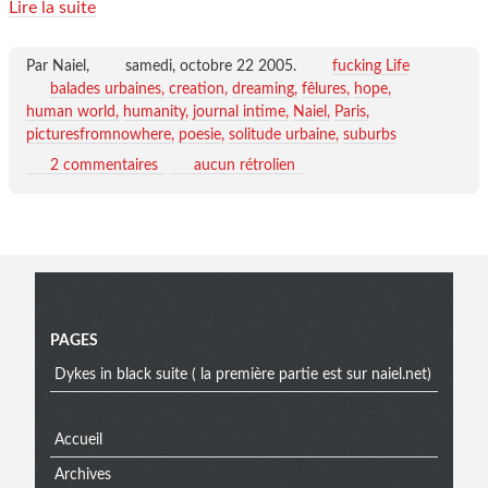
Lire la suite
Par Naiel,
samedi, octobre 22 2005
.
fucking Life
balades urbaines
creation
dreaming
fêlures
hope
human world
humanity
journal intime
Naiel
Paris
picturesfromnowhere
poesie
solitude urbaine
suburbs
2 commentaires
aucun rétrolien
Menu
PAGES
Dykes in black suite ( la première partie est sur naiel.net)
Accueil
Archives