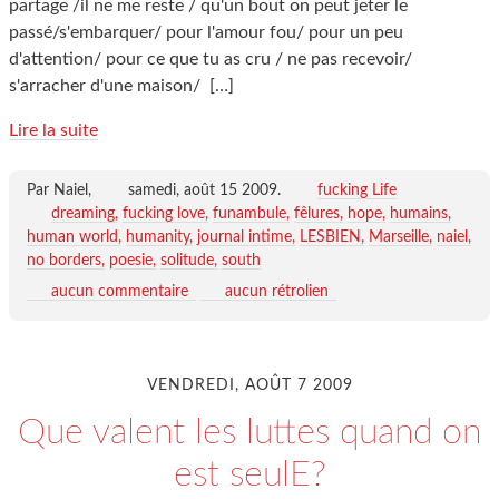
partage /il ne me reste / qu'un bout on peut jeter le
passé/s'embarquer/ pour l'amour fou/ pour un peu
d'attention/ pour ce que tu as cru / ne pas recevoir/
s'arracher d'une maison/
[…]
Lire la suite
Par Naiel,
samedi, août 15 2009
.
fucking Life
dreaming
fucking love
funambule
fêlures
hope
humains
human world
humanity
journal intime
LESBIEN
Marseille
naiel
no borders
poesie
solitude
south
aucun commentaire
aucun rétrolien
VENDREDI, AOÛT 7 2009
Que valent les luttes quand on
est seulE?