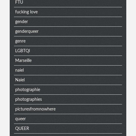
FTU
fucking love
gender
genderqueer
genre
LGBTQI
Marseille
naiel
Naiel
photographie
photographies
picturesfromnowhere
queer
QUEER