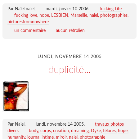
Par Naïel naiel,
mardi, janvier 10 2006
.
fucking Life
fucking love
hope
LESBIEN
Marseille
naiel
photographies
picturesfromnowhere
un commentaire
aucun rétrolien
LUNDI, NOVEMBRE 14 2005
duplicité...
Par Naiel,
lundi, novembre 14 2005
.
travaux photos
divers
body
corps
creation
dreaming
Dyke
fêlures
hope
humanity
journal intime
miroir
naiel
photographie