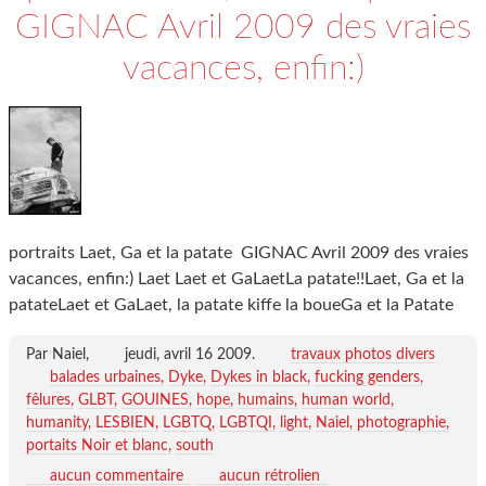
GIGNAC Avril 2009 des vraies
vacances, enfin:)
portraits Laet, Ga et la patate GIGNAC Avril 2009 des vraies
vacances, enfin:) Laet Laet et GaLaetLa patate!!Laet, Ga et la
patateLaet et GaLaet, la patate kiffe la boueGa et la Patate
Par Naiel,
jeudi, avril 16 2009
.
travaux photos divers
balades urbaines
Dyke
Dykes in black
fucking genders
fêlures
GLBT
GOUINES
hope
humains
human world
humanity
LESBIEN
LGBTQ
LGBTQI
light
Naiel
photographie
portaits Noir et blanc
south
aucun commentaire
aucun rétrolien