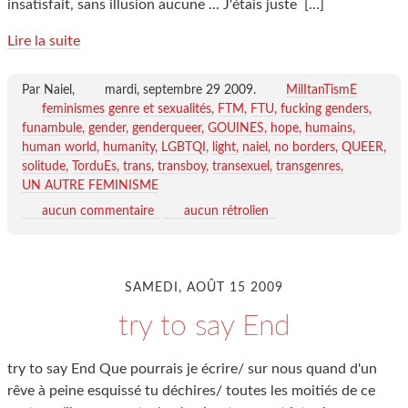
insatisfait, sans illusion aucune ... J'étais juste
[…]
Lire la suite
Par Naiel,
mardi, septembre 29 2009
.
MilItanTismE
feminismes genre et sexualités
FTM
FTU
fucking genders
funambule
gender
genderqueer
GOUINES
hope
humains
human world
humanity
LGBTQI
light
naiel
no borders
QUEER
solitude
TorduEs
trans
transboy
transexuel
transgenres
UN AUTRE FEMINISME
aucun commentaire
aucun rétrolien
SAMEDI, AOÛT 15 2009
try to say End
try to say End Que pourrais je écrire/ sur nous quand d'un
rêve à peine esquissé tu déchires/ toutes les moitiés de ce