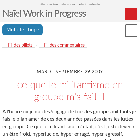
Aller au contenu
Aller au menu
Aller à la recherche
Naïel Work in Progress
Home
Mot-clé - hope
Mon
Archives
le
me
Fil des billets
-
Fil des commentaires
MARDI, SEPTEMBRE 29 2009
ce que le militantisme en
groupe m'a fait 1
A l'heure où je me dés/engage de tous les groupes militants je
fais le bilan amer de ces deux années passées dans les luttes
en groupe. Ce que le militantisme m'a fait, c'est juste devenir
un être froid, hyperlucide, hyper enragé, hyper agressif,