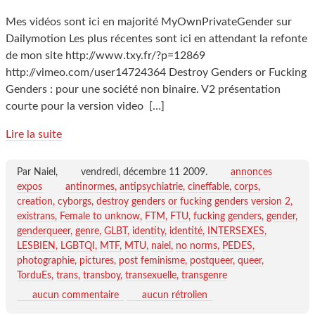
Mes vidéos sont ici en majorité MyOwnPrivateGender sur
Dailymotion Les plus récentes sont ici en attendant la refonte
de mon site http://www.txy.fr/?p=12869
http://vimeo.com/user14724364 Destroy Genders or Fucking
Genders : pour une société non binaire. V2 présentation
courte pour la version video
[…]
Lire la suite
Par Naiel,
vendredi, décembre 11 2009
.
annonces
expos
antinormes
antipsychiatrie
cineffable
corps
creation
cyborgs
destroy genders or fucking genders version 2
existrans
Female to unknow
FTM
FTU
fucking genders
gender
genderqueer
genre
GLBT
identity
identité
INTERSEXES
LESBIEN
LGBTQI
MTF
MTU
naiel
no norms
PEDES
photographie
pictures
post feminisme
postqueer
queer
TorduEs
trans
transboy
transexuelle
transgenre
aucun commentaire
aucun rétrolien