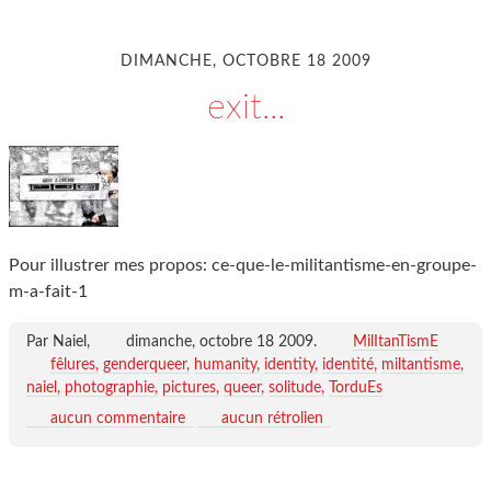
DIMANCHE, OCTOBRE 18 2009
exit...
Pour illustrer mes propos: ce-que-le-militantisme-en-groupe-
m-a-fait-1
Par Naiel,
dimanche, octobre 18 2009
.
MilItanTismE
fêlures
genderqueer
humanity
identity
identité
miltantisme
naiel
photographie
pictures
queer
solitude
TorduEs
aucun commentaire
aucun rétrolien