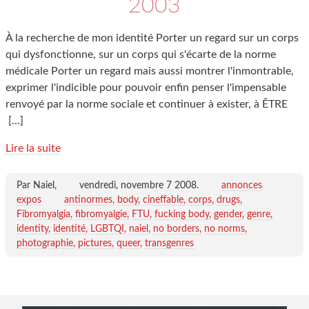
2003
À la recherche de mon identité Porter un regard sur un corps
qui dysfonctionne, sur un corps qui s'écarte de la norme
médicale Porter un regard mais aussi montrer l'inmontrable,
exprimer l'indicible pour pouvoir enfin penser l'impensable
renvoyé par la norme sociale et continuer à exister, à ÊTRE
[…]
Lire la suite
Par Naiel,
vendredi, novembre 7 2008
.
annonces
expos
antinormes
body
cineffable
corps
drugs
Fibromyalgia
fibromyalgie
FTU
fucking body
gender
genre
identity
identité
LGBTQI
naiel
no borders
no norms
photographie
pictures
queer
transgenres