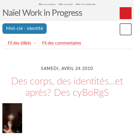
Aller au contenu
Aller au menu
Aller à la recherche
Naïel Work in Progress
Home
Mot-clé - identité
Mon
Archives
le
me
Fil des billets
-
Fil des commentaires
SAMEDI, AVRIL 24 2010
Des corps, des identités...et
après? Des cyBoRgS