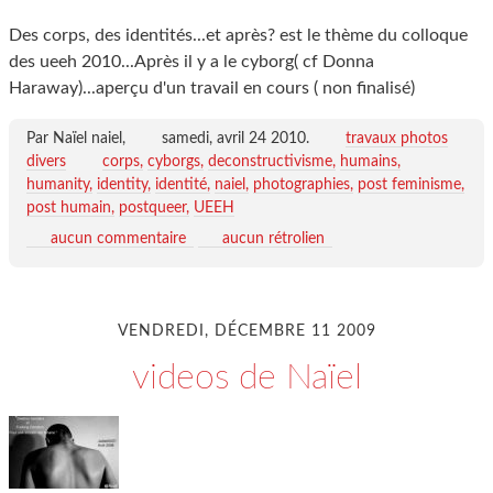
Des corps, des identités...et après? est le thème du colloque
des ueeh 2010...Après il y a le cyborg( cf Donna
Haraway)...aperçu d'un travail en cours ( non finalisé)
Par Naïel naiel,
samedi, avril 24 2010
.
travaux photos
divers
corps
cyborgs
deconstructivisme
humains
humanity
identity
identité
naiel
photographies
post feminisme
post humain
postqueer
UEEH
aucun commentaire
aucun rétrolien
VENDREDI, DÉCEMBRE 11 2009
videos de Naïel