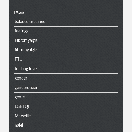
Menu
TAGS
balades urbaines
extra
feelings
Fibromyalgia
fibromyalgie
FTU
fucking love
gender
genderqueer
genre
LGBTQI
Marseille
naiel