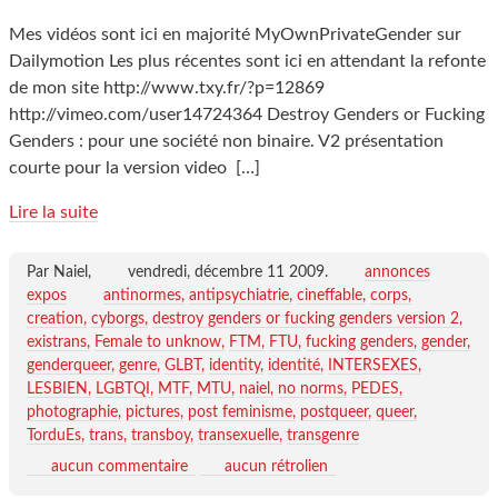
Mes vidéos sont ici en majorité MyOwnPrivateGender sur
Dailymotion Les plus récentes sont ici en attendant la refonte
de mon site http://www.txy.fr/?p=12869
http://vimeo.com/user14724364 Destroy Genders or Fucking
Genders : pour une société non binaire. V2 présentation
courte pour la version video
[…]
Lire la suite
Par Naiel,
vendredi, décembre 11 2009
.
annonces
expos
antinormes
antipsychiatrie
cineffable
corps
creation
cyborgs
destroy genders or fucking genders version 2
existrans
Female to unknow
FTM
FTU
fucking genders
gender
genderqueer
genre
GLBT
identity
identité
INTERSEXES
LESBIEN
LGBTQI
MTF
MTU
naiel
no norms
PEDES
photographie
pictures
post feminisme
postqueer
queer
TorduEs
trans
transboy
transexuelle
transgenre
aucun commentaire
aucun rétrolien