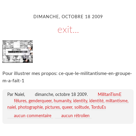
DIMANCHE, OCTOBRE 18 2009
exit...
Pour illustrer mes propos: ce-que-le-militantisme-en-groupe-
m-a-fait-1
Par Naiel,
dimanche, octobre 18 2009
.
MilItanTismE
fêlures
genderqueer
humanity
identity
identité
miltantisme
naiel
photographie
pictures
queer
solitude
TorduEs
aucun commentaire
aucun rétrolien