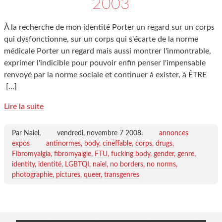
2003
À la recherche de mon identité Porter un regard sur un corps
qui dysfonctionne, sur un corps qui s'écarte de la norme
médicale Porter un regard mais aussi montrer l'inmontrable,
exprimer l'indicible pour pouvoir enfin penser l'impensable
renvoyé par la norme sociale et continuer à exister, à ÊTRE
[…]
Lire la suite
Par Naiel,
vendredi, novembre 7 2008
.
annonces
expos
antinormes
body
cineffable
corps
drugs
Fibromyalgia
fibromyalgie
FTU
fucking body
gender
genre
identity
identité
LGBTQI
naiel
no borders
no norms
photographie
pictures
queer
transgenres