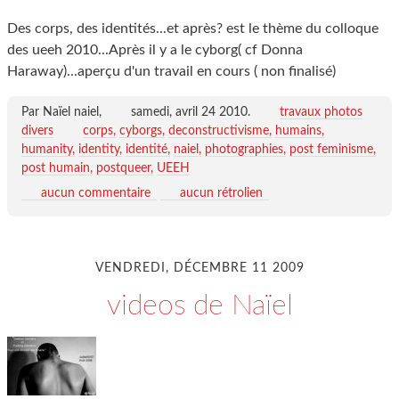
Des corps, des identités...et après? est le thème du colloque
des ueeh 2010...Après il y a le cyborg( cf Donna
Haraway)...aperçu d'un travail en cours ( non finalisé)
Par Naïel naiel,
samedi, avril 24 2010
.
travaux photos
divers
corps
cyborgs
deconstructivisme
humains
humanity
identity
identité
naiel
photographies
post feminisme
post humain
postqueer
UEEH
aucun commentaire
aucun rétrolien
VENDREDI, DÉCEMBRE 11 2009
videos de Naïel