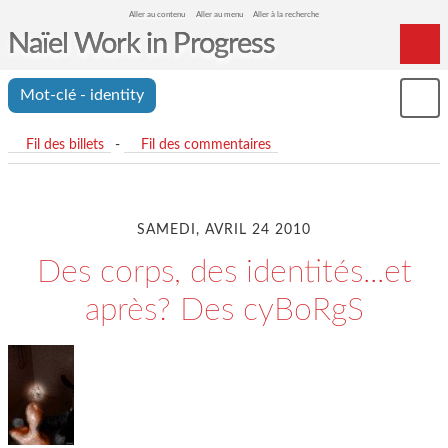
Aller au contenu
Aller au menu
Aller à la recherche
Naïel Work in Progress
Home
Mot-clé - identity
Mon
Archives
le
me
Fil des billets
-
Fil des commentaires
SAMEDI, AVRIL 24 2010
Des corps, des identités...et
après? Des cyBoRgS