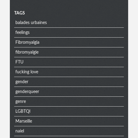
Menu
TAGS
balades urbaines
extra
feelings
Fibromyalgia
fibromyalgie
FTU
fucking love
gender
genderqueer
genre
LGBTQI
Marseille
naiel