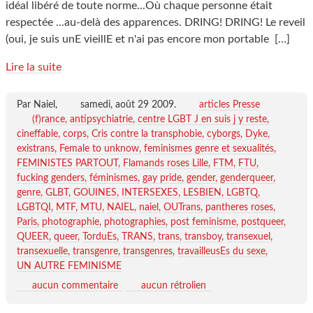
idéal libéré de toute norme...Où chaque personne était
respectée ...au-delà des apparences. DRING! DRING! Le reveil
(oui, je suis unE vieillE et n'ai pas encore mon portable
[…]
Lire la suite
Par Naiel,
samedi, août 29 2009
.
articles Presse
(f)rance
antipsychiatrie
centre LGBT J en suis j y reste
cineffable
corps
Cris contre la transphobie
cyborgs
Dyke
existrans
Female to unknow
feminismes genre et sexualités
FEMINISTES PARTOUT
Flamands roses Lille
FTM
FTU
fucking genders
féminismes
gay pride
gender
genderqueer
genre
GLBT
GOUINES
INTERSEXES
LESBIEN
LGBTQ
LGBTQI
MTF
MTU
NAIEL
naiel
OUTrans
pantheres roses
Paris
photographie
photographies
post feminisme
postqueer
QUEER
queer
TorduEs
TRANS
trans
transboy
transexuel
transexuelle
transgenre
transgenres
travailleusEs du sexe
UN AUTRE FEMINISME
aucun commentaire
aucun rétrolien