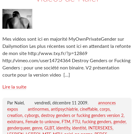
Mes vidéos sont ici en majorité MyOwnPrivateGender sur
Dailymotion Les plus récentes sont ici en attendant la refonte
de mon site http://www.txy.fr/?p=12869
http://vimeo.com/user14724364 Destroy Genders or Fucking
Genders : pour une société non binaire. V2 présentation
courte pour la version video
[…]
Lire la suite
Par Naiel,
vendredi, décembre 11 2009
.
annonces
expos
antinormes
antipsychiatrie
cineffable
corps
creation
cyborgs
destroy genders or fucking genders version 2
existrans
Female to unknow
FTM
FTU
fucking genders
gender
genderqueer
genre
GLBT
identity
identité
INTERSEXES