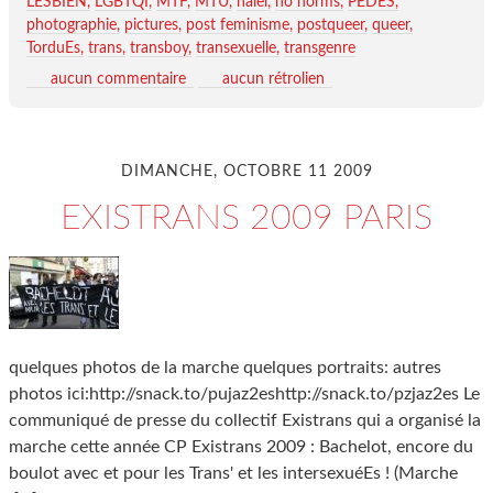
LESBIEN
LGBTQI
MTF
MTU
naiel
no norms
PEDES
photographie
pictures
post feminisme
postqueer
queer
TorduEs
trans
transboy
transexuelle
transgenre
aucun commentaire
aucun rétrolien
DIMANCHE, OCTOBRE 11 2009
EXISTRANS 2009 PARIS
quelques photos de la marche quelques portraits: autres
photos ici:http://snack.to/pujaz2eshttp://snack.to/pzjaz2es Le
communiqué de presse du collectif Existrans qui a organisé la
marche cette année CP Existrans 2009 : Bachelot, encore du
boulot avec et pour les Trans' et les intersexuéEs ! (Marche