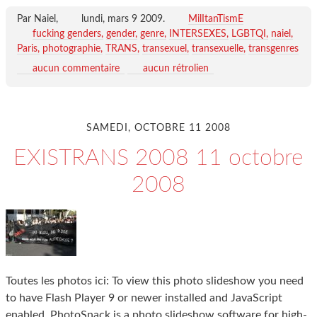
Par Naiel,
lundi, mars 9 2009
.
MilItanTismE
fucking genders
gender
genre
INTERSEXES
LGBTQI
naiel
Paris
photographie
TRANS
transexuel
transexuelle
transgenres
aucun commentaire
aucun rétrolien
SAMEDI, OCTOBRE 11 2008
EXISTRANS 2008 11 octobre
2008
Toutes les photos ici: To view this photo slideshow you need
to have Flash Player 9 or newer installed and JavaScript
enabled. PhotoSnack is a photo slideshow software for high-