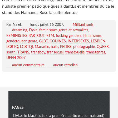
crous lieu de vie et d'hebergement en entrant interieur expo,
nudiste premier patio quelques aidantEs et membres du ca le
stand des Flamands Rose la suite bientot
Par Naiel,
lundi, juillet 16 2007
.
MilItanTismE
dreaming
Dyke
feminismes genre et sexualités
FEMINISTES PARTOUT
FTM
fucking genders
féminismes
genderqueer
genre
GLBT
GOUINES
INTERSEXES
LESBIEN
LGBTQ
LGBTQI
Marseille
naiel
PEDES
photographie
QUEER
south
TRANS
transboy
transexuel
transexuelle
transgenres
UEEH 2007
aucun commentaire
aucun rétrolien
Menu
PAGES
Dykes in black suite ( la première partie est sur naiel.net)