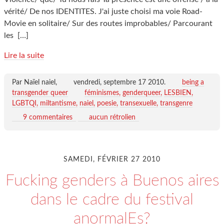
vérité/ De nos IDENTITES. J'ai juste choisi ma voie Road-
Movie en solitaire/ Sur des routes improbables/ Parcourant
les
[…]
Lire la suite
Par Naïel naiel,
vendredi, septembre 17 2010
.
being a
transgender queer
féminismes
genderqueer
LESBIEN
LGBTQI
miltantisme
naiel
poesie
transexuelle
transgenre
9 commentaires
aucun rétrolien
SAMEDI, FÉVRIER 27 2010
Fucking genders à Buenos aires
dans le cadre du festival
anormalEs?