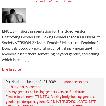
ENGLISH : short presentation for the video version
Destroying Genders or Fucking Genders : for A NO BINARY
Society VERSION 2 : Male, Female ? Masculine, Feminine ?
Does this pseudo « natural order of things » mean anything
anymore ? Isn't there something beyond gender, something
which is still
[…]
Lire la suite
Par Naiel,
lundi, août 31 2009
.
annonces expos
body
corps
creation
destroy genders or fucking genders version 2
existrans
Female to unknow
FTM
FTU
fucking body
fucking genders
gender
genderqueer
genre
GLBT
INTERSEXES
LGBTQ
MTF