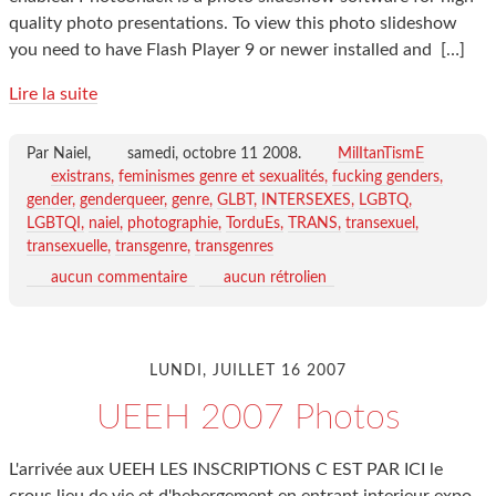
quality photo presentations. To view this photo slideshow
you need to have Flash Player 9 or newer installed and
[…]
Lire la suite
Par Naiel,
samedi, octobre 11 2008
.
MilItanTismE
existrans
feminismes genre et sexualités
fucking genders
gender
genderqueer
genre
GLBT
INTERSEXES
LGBTQ
LGBTQI
naiel
photographie
TorduEs
TRANS
transexuel
transexuelle
transgenre
transgenres
aucun commentaire
aucun rétrolien
LUNDI, JUILLET 16 2007
UEEH 2007 Photos
L'arrivée aux UEEH LES INSCRIPTIONS C EST PAR ICI le