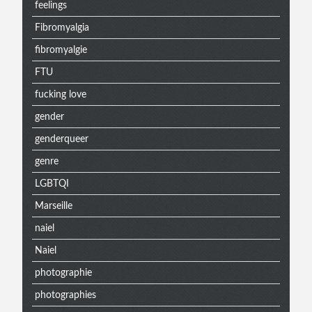
extra
feelings
Fibromyalgia
fibromyalgie
FTU
fucking love
gender
genderqueer
genre
LGBTQI
Marseille
naiel
Naiel
photographie
photographies