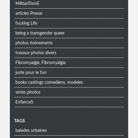
MilItanTismE
articles Presse
fucking Life
being a transgender queer
photos événements
travaux photos divers
Fibromyalgie, Fibromyalgia
juste pour le fun
books castings comediens, modeles
séries photos
EnfanceS
Menu
TAGS
balades urbaines