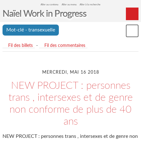
Aller au contenu
Aller au menu
Aller à la recherche
Naïel Work in Progress
Home
Mot-clé - transexuelle
Mon
Archives
le
me
Fil des billets
-
Fil des commentaires
MERCREDI, MAI 16 2018
NEW PROJECT : personnes
trans , intersexes et de genre
non conforme de plus de 40
ans
NEW PROJECT : personnes trans , intersexes et de genre non