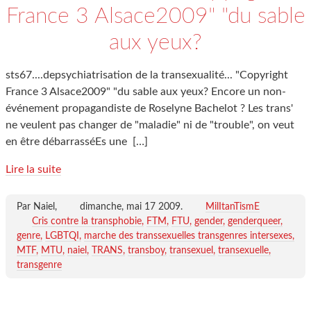
France 3 Alsace2009" "du sable
aux yeux?
sts67....depsychiatrisation de la transexualité... "Copyright
France 3 Alsace2009" "du sable aux yeux? Encore un non-
événement propagandiste de Roselyne Bachelot ? Les trans'
ne veulent pas changer de "maladie" ni de "trouble", on veut
en être débarrasséEs une
[…]
Lire la suite
Par Naiel,
dimanche, mai 17 2009
.
MilItanTismE
Cris contre la transphobie
FTM
FTU
gender
genderqueer
genre
LGBTQI
marche des transsexuelles transgenres intersexes
MTF
MTU
naiel
TRANS
transboy
transexuel
transexuelle
transgenre