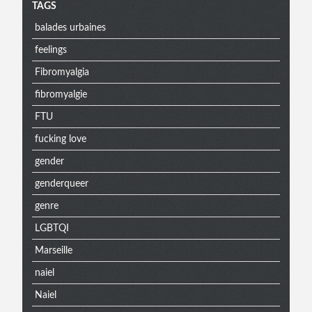
Menu
TAGS
balades urbaines
extra
feelings
Fibromyalgia
fibromyalgie
FTU
fucking love
gender
genderqueer
genre
LGBTQI
Marseille
naiel
Naiel