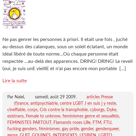
Ne pas genrer les personnes à priori. Il etait une fois , juché
au-dessus des calanques, sous un soleil éclatant, un monde
idéal libéré de toute norme...Où chaque personne était
respectée ...au-delà des apparences. DRING! DRING! Le reveil
(oui, je suis unE vieillE et n'ai pas encore mon portable
[…]
Lire la suite
Par Naiel,
samedi, août 29 2009
.
articles Presse
(f)rance
antipsychiatrie
centre LGBT J en suis j y reste
cineffable
corps
Cris contre la transphobie
cyborgs
Dyke
existrans
Female to unknow
feminismes genre et sexualités
FEMINISTES PARTOUT
Flamands roses Lille
FTM
FTU
fucking genders
féminismes
gay pride
gender
genderqueer
genre
GLBT
GOUINES
INTERSEXES
LESBIEN
LGBTQ