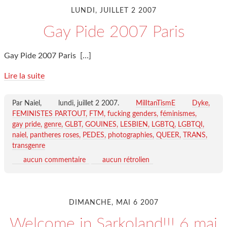
LUNDI, JUILLET 2 2007
Gay Pide 2007 Paris
Gay Pide 2007 Paris
[…]
Lire la suite
Par Naiel,
lundi, juillet 2 2007
.
MilItanTismE
Dyke
FEMINISTES PARTOUT
FTM
fucking genders
féminismes
gay pride
genre
GLBT
GOUINES
LESBIEN
LGBTQ
LGBTQI
naiel
pantheres roses
PEDES
photographies
QUEER
TRANS
transgenre
aucun commentaire
aucun rétrolien
DIMANCHE, MAI 6 2007
Welcome in Sarkoland!!! 6 mai