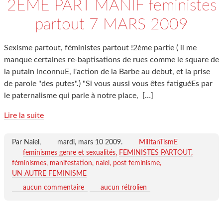
2EME PART MANIF feministes
partout 7 MARS 2009
Sexisme partout, féministes partout !2ème partie ( il me
manque certaines re-baptisations de rues comme le square de
la putain inconnuE, l'action de la Barbe au debut, et la prise
de parole "des putes".) "Si vous aussi vous êtes fatiguéEs par
le paternalisme qui parle à notre place,
[…]
Lire la suite
Par Naiel,
mardi, mars 10 2009
.
MilItanTismE
feminismes genre et sexualités
FEMINISTES PARTOUT
féminismes
manifestation
naiel
post feminisme
UN AUTRE FEMINISME
aucun commentaire
aucun rétrolien