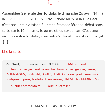
CIP
Assemblée Générale des TorduEs le dimanche 26 avril 14 h à
la CIP LE LIEU EST CONFIRME; donc au 26 à la CIP Ceci
n'est pas une invitation à une enième conférence-débat sans
suite sur le féminisme, le genre et les sexualités! C'est une
réunion entre TorduEs, chacunE s'autodéfinissant comme yel
[…]
Lire la suite
Par Naiel,
mercredi, avril 8 2009
.
MilItanTismE
feminismes genre et sexualités
féminismes
gender
genre
INTERSEXES
LESBIEN
LGBTQ
LGBTQI
Paris
post feminisme
postqueer
queer
TorduEs
transgenres
UN AUTRE FEMINISME
aucun commentaire
aucun rétrolien
DIMANCHE, AVRIL 5 2009