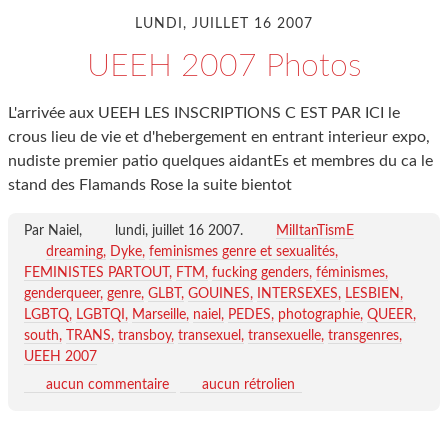
LUNDI, JUILLET 16 2007
UEEH 2007 Photos
L'arrivée aux UEEH LES INSCRIPTIONS C EST PAR ICI le
crous lieu de vie et d'hebergement en entrant interieur expo,
nudiste premier patio quelques aidantEs et membres du ca le
stand des Flamands Rose la suite bientot
Par Naiel,
lundi, juillet 16 2007
.
MilItanTismE
dreaming
Dyke
feminismes genre et sexualités
FEMINISTES PARTOUT
FTM
fucking genders
féminismes
genderqueer
genre
GLBT
GOUINES
INTERSEXES
LESBIEN
LGBTQ
LGBTQI
Marseille
naiel
PEDES
photographie
QUEER
south
TRANS
transboy
transexuel
transexuelle
transgenres
UEEH 2007
aucun commentaire
aucun rétrolien