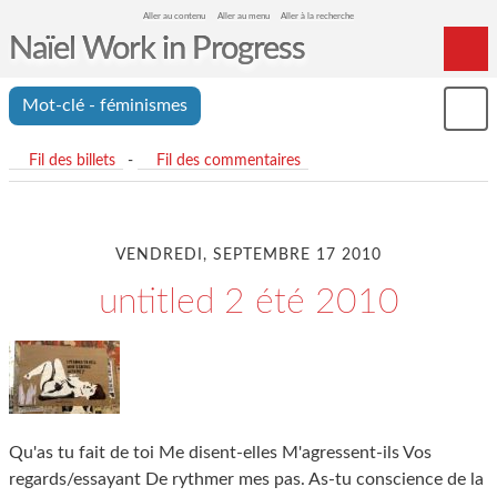
Aller au contenu
Aller au menu
Aller à la recherche
Naïel Work in Progress
Home
Mot-clé - féminismes
Mon
Archives
le
me
Fil des billets
-
Fil des commentaires
VENDREDI, SEPTEMBRE 17 2010
untitled 2 été 2010
Qu'as tu fait de toi Me disent-elles M'agressent-ils Vos
regards/essayant De rythmer mes pas. As-tu conscience de la