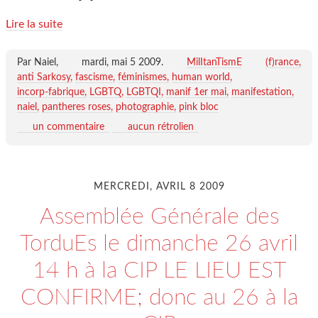
Lire la suite
Par Naiel,
mardi, mai 5 2009
.
MilItanTismE
(f)rance
anti Sarkosy
fascisme
féminismes
human world
incorp-fabrique
LGBTQ
LGBTQI
manif 1er mai
manifestation
naiel
pantheres roses
photographie
pink bloc
un commentaire
aucun rétrolien
MERCREDI, AVRIL 8 2009
Assemblée Générale des
TorduEs le dimanche 26 avril
14 h à la CIP LE LIEU EST
CONFIRME; donc au 26 à la