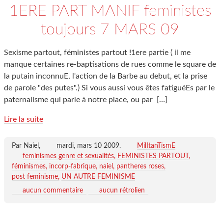
1ERE PART MANIF feministes
toujours 7 MARS 09
Sexisme partout, féministes partout !1ere partie ( il me
manque certaines re-baptisations de rues comme le square de
la putain inconnuE, l'action de la Barbe au debut, et la prise
de parole "des putes".) Si vous aussi vous êtes fatiguéEs par le
paternalisme qui parle à notre place, ou par
[…]
Lire la suite
Par Naiel,
mardi, mars 10 2009
.
MilItanTismE
feminismes genre et sexualités
FEMINISTES PARTOUT
féminismes
incorp-fabrique
naiel
pantheres roses
post feminisme
UN AUTRE FEMINISME
aucun commentaire
aucun rétrolien