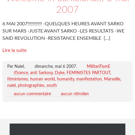
2007
6 MAI 2007!!!!!!!!!!!! -QUELQUES HEURES AVANT SARKO
SUR MARS -JUSTE AVANT SARKO -LES RESULTATS -WE
SAID REVOLUTION -RESISTANCE ENSEMBLE
[…]
Lire la suite
Par Naiel,
dimanche, mai 6 2007
.
MilItanTismE
(f)rance
anti Sarkosy
Dyke
FEMINISTES PARTOUT
féminismes
human world
humanity
manifestation
Marseille
naiel
photographies
south
aucun commentaire
aucun rétrolien