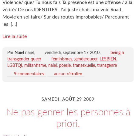
Violence/ que/ Tu nous fais Ta présence est une offense / à la
vérité/ De nos IDENTITES. J'ai juste choisi ma voie Road-
Movie en solitaire/ Sur des routes improbables/ Parcourant
les
[…]
Lire la suite
Par Naïel naiel,
vendredi, septembre 17 2010
.
being a
transgender queer
féminismes
genderqueer
LESBIEN
LGBTQI
miltantisme
naiel
poesie
transexuelle
transgenre
9 commentaires
aucun rétrolien
SAMEDI, AOÛT 29 2009
Ne pas genrer les personnes à
priori.