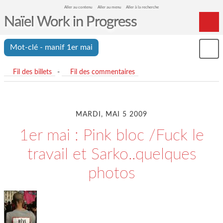
Aller au contenu
Aller au menu
Aller à la recherche
Naïel Work in Progress
Home
Mot-clé - manif 1er mai
Mon
Archives
le
me
Fil des billets
-
Fil des commentaires
MARDI, MAI 5 2009
1er mai : Pink bloc /Fuck le
travail et Sarko..quelques
photos