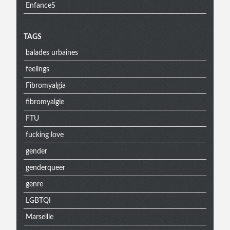
EnfanceS
Menu
TAGS
balades urbaines
extra
feelings
Fibromyalgia
fibromyalgie
FTU
fucking love
gender
genderqueer
genre
LGBTQI
Marseille