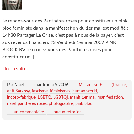
Le rendez-vous des Panthères roses pour constituer un pink
bloc féministe dans la manifestation du 1er mai est modifié :
14h30 Partager La Crise, c'est pas à nous de la payer, c'est
aux revenus financiers #3 Vendredi 1er mai 2009 PINK
BLOCK RV Le rendez-vous des Panthères roses pour
constituer un
[…]
Lire la suite
Par Naiel,
mardi, mai 5 2009
.
MilItanTismE
(f)rance
anti Sarkosy
fascisme
féminismes
human world
incorp-fabrique
LGBTQ
LGBTQI
manif 1er mai
manifestation
naiel
pantheres roses
photographie
pink bloc
un commentaire
aucun rétrolien