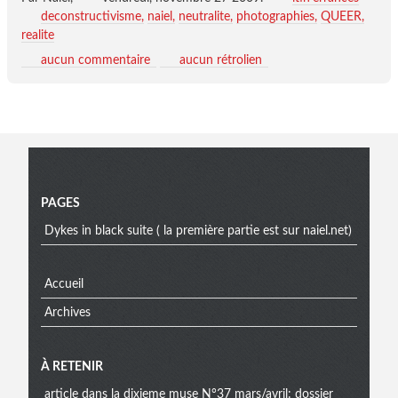
deconstructivisme
naiel
neutralite
photographies
QUEER
realite
aucun commentaire
aucun rétrolien
Menu
PAGES
Dykes in black suite ( la première partie est sur naiel.net)
Accueil
Archives
À RETENIR
article dans la dixieme muse N°37 mars/avril: dossier