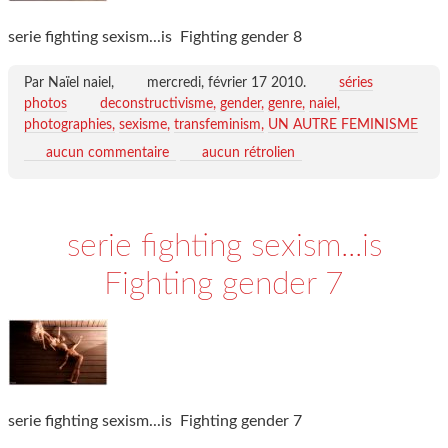
serie fighting sexism...is Fighting gender 8
Par Naïel naiel,
mercredi, février 17 2010
.
séries
photos
deconstructivisme
gender
genre
naiel
photographies
sexisme
transfeminism
UN AUTRE FEMINISME
aucun commentaire
aucun rétrolien
serie fighting sexism...is
Fighting gender 7
serie fighting sexism...is Fighting gender 7