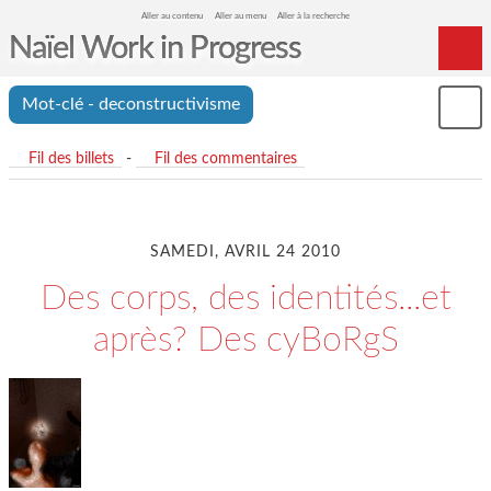
Aller au contenu
Aller au menu
Aller à la recherche
Naïel Work in Progress
Home
Mot-clé - deconstructivisme
Mon
Archives
le
me
Fil des billets
-
Fil des commentaires
SAMEDI, AVRIL 24 2010
Des corps, des identités...et
après? Des cyBoRgS