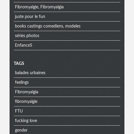
Fibromyalgie, Fibromyalgia
juste pour le fun
books castings comediens, modeles
séries photos
EnfanceS
Menu
TAGS
balades urbaines
extra
feelings
Fibromyalgia
fibromyalgie
FTU
fucking love
gender