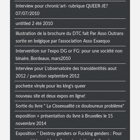
Interview pour chronic'art- rubrique QUEER-JE?
07/07/2010
untitled 2 été 2010
illustration de la brochure du DTC fait Par Asso Outrans
sortie en belgique par l'association Asso Exaequo
Intervention sur l'expo DG or FG: pour une société non
binaire, Bordeaux, mars2010
interview pour L'observatoire des transidentités aout
2012 / parution septembre 2012
pochette vinyle pour les king's queer
nouveau site et deux expos en ligne!
Sortie du livre " La Cissexualité ce douloureux problème"
exposition + présentation du livre à Bruxelles le 15
novembre 2014
Exposition " Destroy genders or Fucking genders : Pour