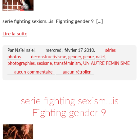
serie fighting sexism...is Fighting gender 9
[…]
Lire la suite
Par Naïel naiel,
mercredi, février 17 2010
.
séries
photos
deconstructivisme
gender
genre
naiel
photographies
sexisme
transféminism
UN AUTRE FEMINISME
aucun commentaire
aucun rétrolien
serie fighting sexism...is
Fighting gender 9