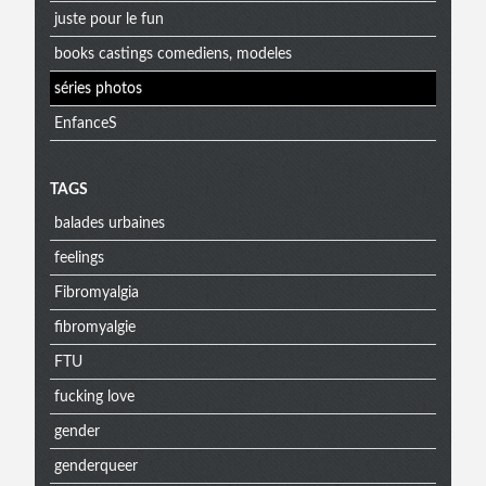
juste pour le fun
books castings comediens, modeles
séries photos
EnfanceS
Menu
TAGS
balades urbaines
extra
feelings
Fibromyalgia
fibromyalgie
FTU
fucking love
gender
genderqueer