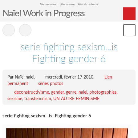
Aller au contenu
Aller au menu
Aller à la recherche
Naïel Work in Progress
Home
-
Mon
Archives
le
me
serie fighting sexism...is
Fighting gender 6
Par Naïel naiel,
mercredi, février 17 2010
.
Lien
permanent
séries photos
deconstructivisme
gender
genre
naiel
photographies
sexisme
transfeminism
UN AUTRE FEMINISME
serie fighting sexism...is Fighting gender 6