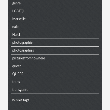
genre
LGBTQI
Marseille
naiel
Naiel
photographie
photographies
picturesfromnowhere
queer
QUEER
trans
transgenre
Tous les tags