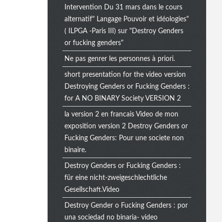
Intervention Du 31 mars dans le cours
alternatif" Langage Pouvoir et idéologies"
( ILPGA -Paris III) sur "Destroy Genders
or fucking genders"
Ne pas genrer les personnes à priori.
short presentation for the video version
Destroying Genders or Fucking Genders :
for A NO BINARY Society VERSION 2
la version 2 en francais Video de mon
exposition version 2 Destroy Genders or
Fucking Genders: Pour une societe non
binaire.
Destroy Genders or Fucking Genders :
für eine nicht-zweigeschlechtliche
Gesellschaft.Video
Destroy Gender o Fucking Genders : por
una sociedad no binaria- video