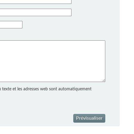
 texte et les adresses web sont automatiquement
Prévisualiser