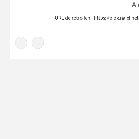
Aj
URL de rétrolien : https://blog.naiel.
-