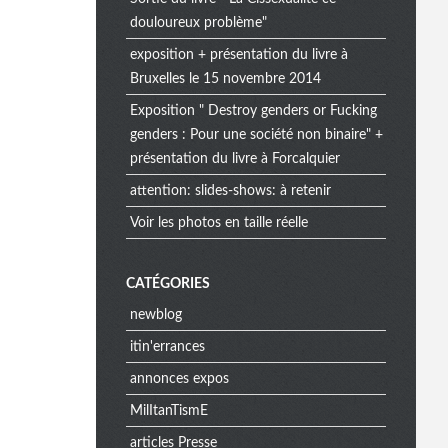
douloureux problème"
exposition + présentation du livre à
Bruxelles le 15 novembre 2014
Exposition " Destroy genders or Fucking
genders : Pour une société non binaire" +
présentation du livre à Forcalquier
attention: slides-shows: à retenir
Voir les photos en taille réelle
CATÉGORIES
newblog
itin'errances
annonces expos
MilItanTismE
articles Presse