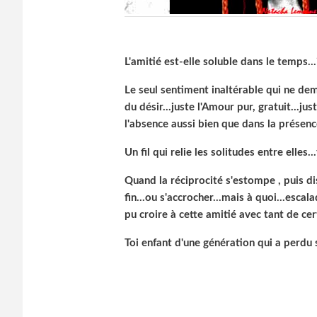
L'amitié est-elle soluble dans le temps...
Le seul sentiment inaltérable qui ne dem
du désir...juste l'Amour pur, gratuit...ju
l'absence aussi bien que dans la présence
Un fil qui relie les solitudes entre elles..
Quand la réciprocité s'estompe , puis dis
fin...ou s'accrocher...mais à quoi...esca
pu croire à cette amitié avec tant de ce
Toi enfant d'une génération qui a perdu se