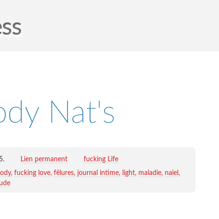
ess
ody Nat's
5
.
Lien permanent
fucking Life
body
fucking love
fêlures
journal intime
light
maladie
naiel
tude