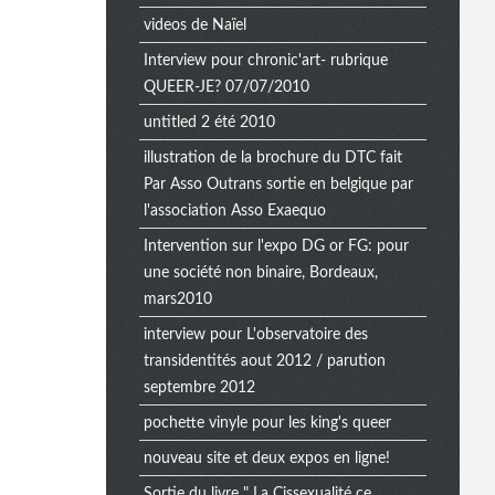
videos de Naïel
Interview pour chronic'art- rubrique
QUEER-JE? 07/07/2010
untitled 2 été 2010
illustration de la brochure du DTC fait
Par Asso Outrans sortie en belgique par
l'association Asso Exaequo
Intervention sur l'expo DG or FG: pour
une société non binaire, Bordeaux,
mars2010
interview pour L'observatoire des
transidentités aout 2012 / parution
septembre 2012
pochette vinyle pour les king's queer
nouveau site et deux expos en ligne!
Sortie du livre " La Cissexualité ce