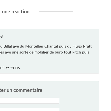
une réaction
08
 du Billal avé du Montellier Chantal puis du Hugo Pratt
ges avé une sorte de mobilier de buro tout kitch puis
05 at 21:06
ter un commentaire