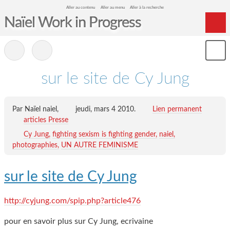
Aller au contenu
Aller au menu
Aller à la recherche
Naïel Work in Progress
Home
-
Mon
Archives
le
me
sur le site de Cy Jung
Par Naïel naiel,
jeudi, mars 4 2010
.
Lien permanent
articles Presse
Cy Jung
fighting sexism is fighting gender
naiel
photographies
UN AUTRE FEMINISME
sur le site de Cy Jung
http://cyjung.com/spip.php?article476
pour en savoir plus sur Cy Jung, ecrivaine