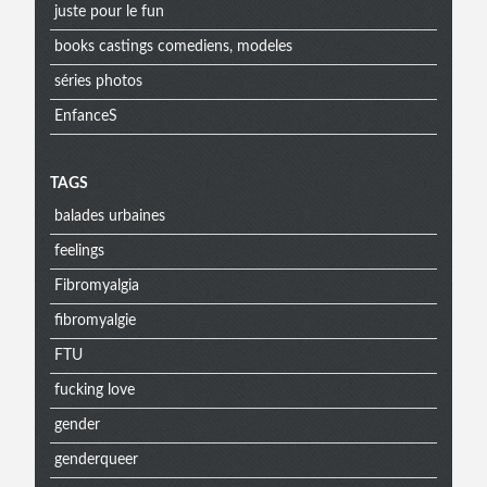
juste pour le fun
books castings comediens, modeles
séries photos
EnfanceS
Menu
TAGS
balades urbaines
extra
feelings
Fibromyalgia
fibromyalgie
FTU
fucking love
gender
genderqueer