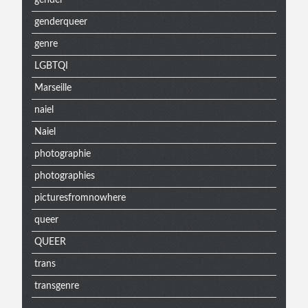
gender
genderqueer
genre
LGBTQI
Marseille
naiel
Naiel
photographie
photographies
picturesfromnowhere
queer
QUEER
trans
transgenre