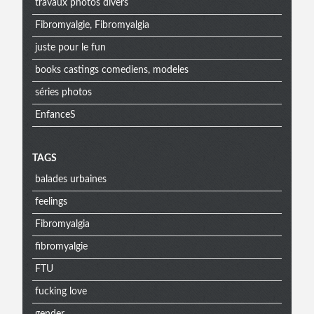
travaux photos divers
Fibromyalgie, Fibromyalgia
juste pour le fun
books castings comediens, modeles
séries photos
EnfanceS
Menu
TAGS
balades urbaines
extra
feelings
Fibromyalgia
fibromyalgie
FTU
fucking love