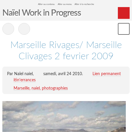
Aller au contenu
Aller au menu
Aller à la recherche
Naïel Work in Progress
Home
-
Mon
Archives
le
me
Marseille Rivages/ Marseille
Clivages 2 fevrier 2009
Par Naïel naiel,
samedi, avril 24 2010
.
Lien permanent
itin'errances
Marseille
naiel
photographies