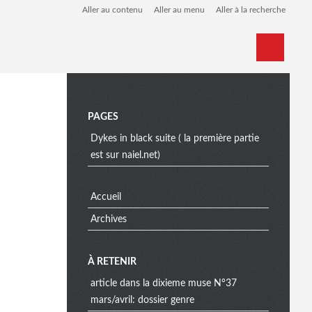
Aller au contenu
Aller au menu
Aller à la recherche
Home
Archives
M
PAGES
Dykes in black suite ( la première partie
est sur naiel.net)
e
Accueil
n
Archives
À RETENIR
u
article dans la dixieme muse N°37
mars/avril: dossier genre