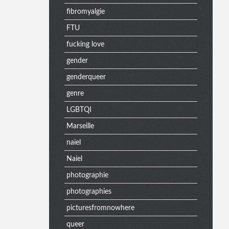
fibromyalgie
n
FTU
fucking love
u
gender
genderqueer
e
genre
LGBTQI
Marseille
x
naiel
Naiel
t
photographie
photographies
picturesfromnowhere
r
queer