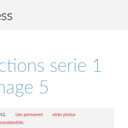
ess
ctions serie 1
mage 5
012
.
Lien permanent
séries photos
transidentités