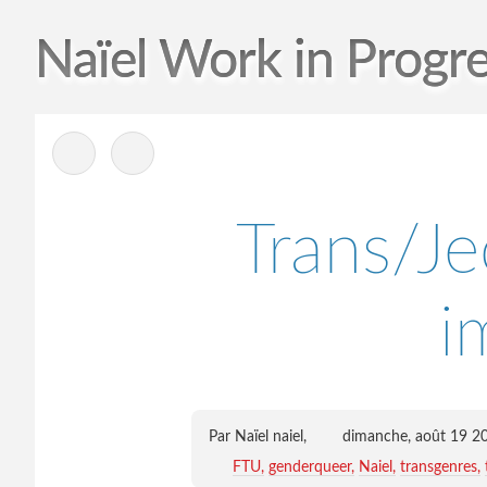
Naïel Work in Progr
-
Trans/Je
i
Par Naïel naiel,
dimanche, août 19 2
FTU
genderqueer
Naiel
transgenres