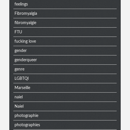
extra
feelings
Fibromyalgia
fibromyalgie
FTU
fucking love
gender
genderqueer
genre
LGBTQI
Marseille
naiel
Naiel
photographie
photographies