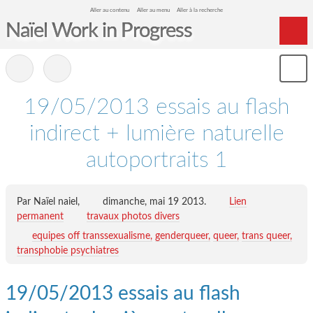
Aller au contenu
Aller au menu
Aller à la recherche
Naïel Work in Progress
Home
-
Mon
Archives
le
me
19/05/2013 essais au flash
indirect + lumière naturelle
autoportraits 1
Par Naïel naiel,
dimanche, mai 19 2013
.
Lien
permanent
travaux photos divers
equipes off transsexualisme
genderqueer
queer
trans queer
transphobie psychiatres
19/05/2013 essais au flash