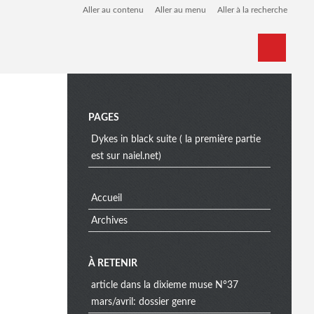
Aller au contenu
Aller au menu
Aller à la recherche
Home
Archives
M
PAGES
Dykes in black suite ( la première partie
est sur naiel.net)
e
Accueil
n
Archives
À RETENIR
u
article dans la dixieme muse N°37
mars/avril: dossier genre