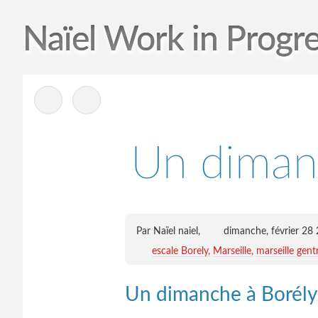
Naïel Work in Progr
-
Un diman
Par Naïel naiel,
dimanche, février 28
escale Borely
Marseille
marseille gentr
Un dimanche à Borély