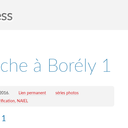
ess
che à Borély 1
 2016
.
Lien permanent
séries photos
ification
NAIEL
 1