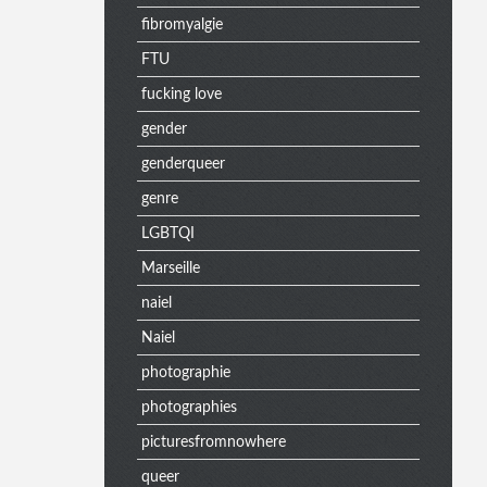
fibromyalgie
n
FTU
fucking love
u
gender
genderqueer
e
genre
LGBTQI
Marseille
x
naiel
Naiel
t
photographie
photographies
picturesfromnowhere
r
queer