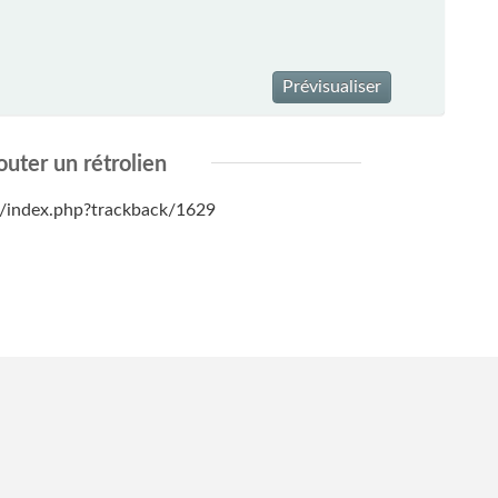
Prévisualiser
outer un rétrolien
net/index.php?trackback/1629