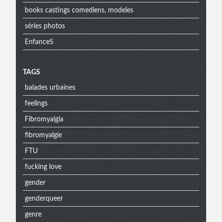
books castings comediens, modeles
séries photos
EnfanceS
Menu
TAGS
balades urbaines
extra
feelings
Fibromyalgia
fibromyalgie
FTU
fucking love
gender
genderqueer
genre