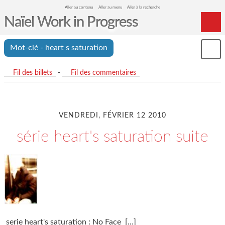
Aller au contenu
Aller au menu
Aller à la recherche
Naïel Work in Progress
Home
Mot-clé - heart s saturation
Mon
Archives
le
me
Fil des billets
-
Fil des commentaires
VENDREDI, FÉVRIER 12 2010
série heart's saturation suite
serie heart's saturation : No Face
[…]