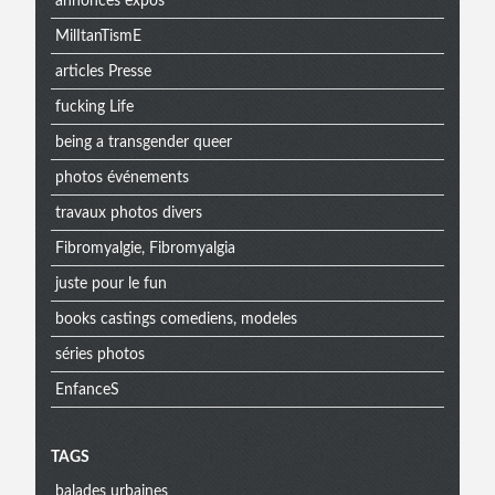
annonces expos
MilItanTismE
articles Presse
fucking Life
being a transgender queer
photos événements
travaux photos divers
Fibromyalgie, Fibromyalgia
juste pour le fun
books castings comediens, modeles
séries photos
EnfanceS
Menu
TAGS
balades urbaines