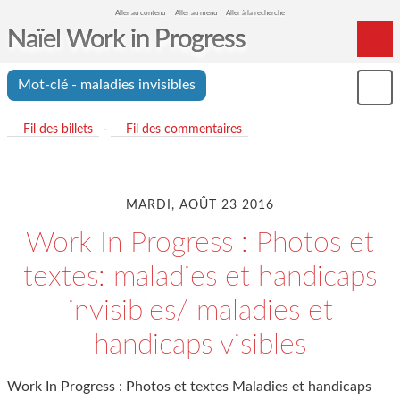
Aller au contenu
Aller au menu
Aller à la recherche
Naïel Work in Progress
Home
Mot-clé - maladies invisibles
Mon
Archives
le
me
Fil des billets
-
Fil des commentaires
MARDI, AOÛT 23 2016
Work In Progress : Photos et
textes: maladies et handicaps
invisibles/ maladies et
handicaps visibles
Work In Progress : Photos et textes Maladies et handicaps