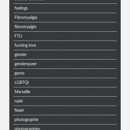
extra
feelings
Fibromyalgia
fibromyalgie
FTU
fucking love
gender
genderqueer
genre
LGBTQI
Marseille
naiel
Naiel
photographie
photographies