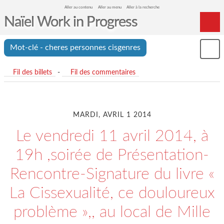
Aller au contenu
Aller au menu
Aller à la recherche
Naïel Work in Progress
Home
Mot-clé - cheres personnes cisgenres
Mon
Archives
le
me
Fil des billets
-
Fil des commentaires
MARDI, AVRIL 1 2014
Le vendredi 11 avril 2014, à
19h ,soirée de Présentation-
Rencontre-Signature du livre «
La Cissexualité, ce douloureux
problème »,, au local de Mille