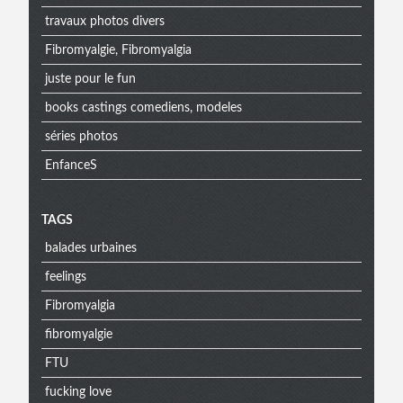
travaux photos divers
Fibromyalgie, Fibromyalgia
juste pour le fun
books castings comediens, modeles
séries photos
EnfanceS
Menu
TAGS
balades urbaines
extra
feelings
Fibromyalgia
fibromyalgie
FTU
fucking love