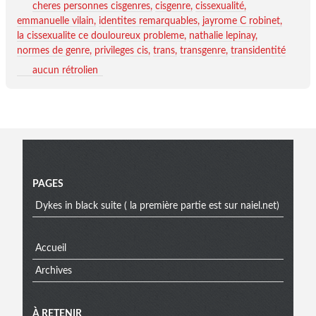
cheres personnes cisgenres
cisgenre
cissexualité
emmanuelle vilain
identites remarquables
jayrome C robinet
la cissexualite ce douloureux probleme
nathalie lepinay
normes de genre
privileges cis
trans
transgenre
transidentité
aucun rétrolien
Menu
PAGES
Dykes in black suite ( la première partie est sur naiel.net)
Accueil
Archives
À RETENIR