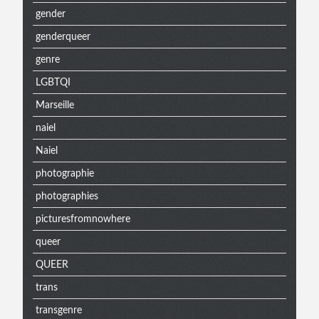
gender
genderqueer
genre
LGBTQI
Marseille
naiel
Naiel
photographie
photographies
picturesfromnowhere
queer
QUEER
trans
transgenre