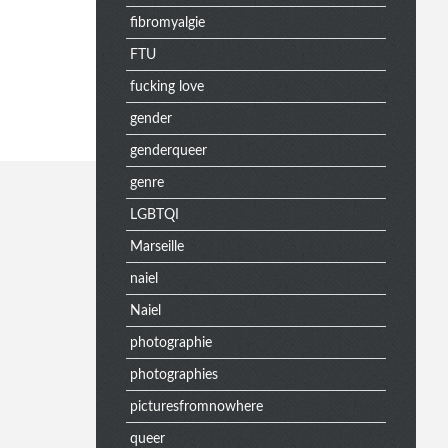
fibromyalgie
n
FTU
fucking love
u
gender
genderqueer
e
genre
LGBTQI
Marseille
x
naiel
Naiel
t
photographie
photographies
picturesfromnowhere
r
queer