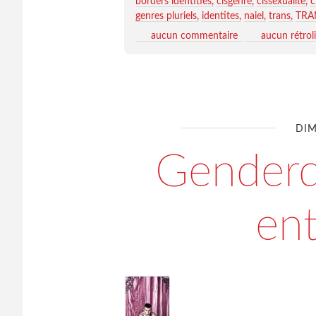
borders identities
cisgenre
cissexualite
c
genres pluriels
identites
naiel
trans
TRA
aucun commentaire
aucun rétrol
DIM
Genderq
ent