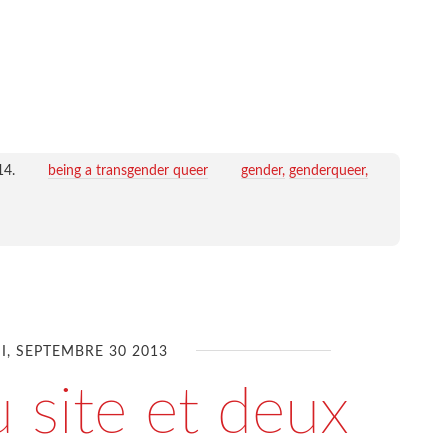
14
.
being a transgender queer
gender
genderqueer
I, SEPTEMBRE 30 2013
 site et deux