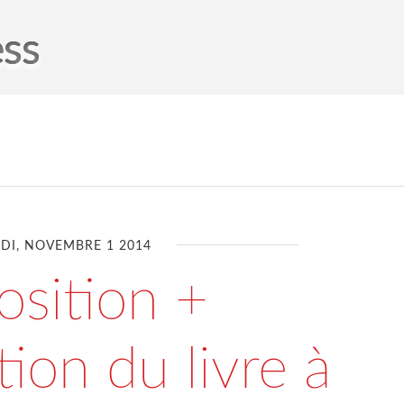
ess
DI, NOVEMBRE 1 2014
osition +
ion du livre à