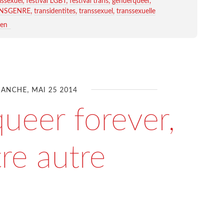
issexuel
festival LGBT
festival trans
genderqueer
NSGENRE
transidentites
transsexuel
transsexuelle
ien
ANCHE, MAI 25 2014
ueer forever,
re autre