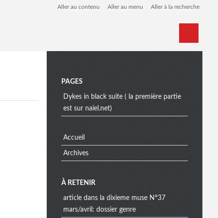
Aller au contenu
Aller au menu
Aller à la recherche
Home
Archives
M
PAGES
Dykes in black suite ( la première partie
est sur naiel.net)
e
Accueil
n
Archives
À RETENIR
u
article dans la dixieme muse N°37
mars/avril: dossier genre