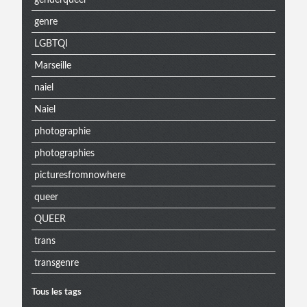
genre
LGBTQI
Marseille
naiel
Naiel
photographie
photographies
picturesfromnowhere
queer
QUEER
trans
transgenre
Tous les tags