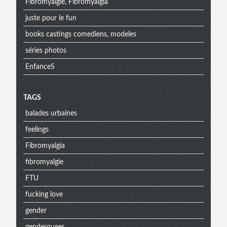
Fibromyalgie, Fibromyalgia
juste pour le fun
books castings comediens, modeles
séries photos
EnfanceS
Menu
TAGS
balades urbaines
extra
feelings
Fibromyalgia
fibromyalgie
FTU
fucking love
gender
genderqueer