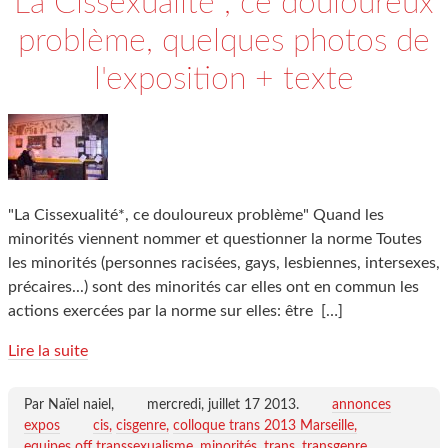
La Cissexualité , ce douloureux
problème, quelques photos de
l'exposition + texte
"La Cissexualité*, ce douloureux problème" Quand les
minorités viennent nommer et questionner la norme Toutes
les minorités (personnes racisées, gays, lesbiennes, intersexes,
précaires...) sont des minorités car elles ont en commun les
actions exercées par la norme sur elles: être
[…]
Lire la suite
Par Naïel naiel,
mercredi, juillet 17 2013
.
annonces
expos
cis
cisgenre
colloque trans 2013 Marseille
equipes off transsexualisme
minorités
trans
transgenre