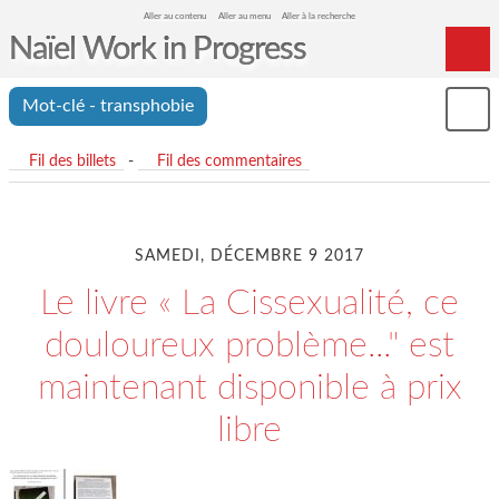
Aller au contenu
Aller au menu
Aller à la recherche
Naïel Work in Progress
Home
Mot-clé - transphobie
Mon
Archives
le
me
Fil des billets
-
Fil des commentaires
SAMEDI, DÉCEMBRE 9 2017
Le livre « La Cissexualité, ce
douloureux problème..." est
maintenant disponible à prix
libre